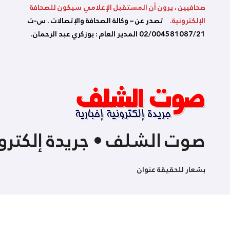
صحافيين ، يرون أن المستقبل الإعلامي سيكون للصحافة
الإلكترونية.
تصدر عن – وكالة الصحافة والإتصالات . س-ت
02/004581087/21 المدير العام : بوزكري عبد الرحمان.
صوت الشلف • جريدة إلكترون
بشعار للحقيقة عنوان
كل الحقوق محفوظة لدى صوت الشلف
|
Themeansar
by
logData