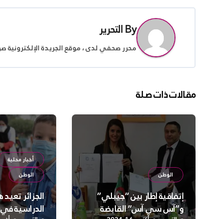
المقالات
By
التحرير
محرر صحفي لدى ، موقع الجريدة الإلكترونية ص
مقالات ذات صلة
أخبار محلية
الوطن
الوطن
إتفاقية إطار بين “جيبلي”
الجزائر تعيد 
و”آس سي آس” القابضة
الدراسية في 