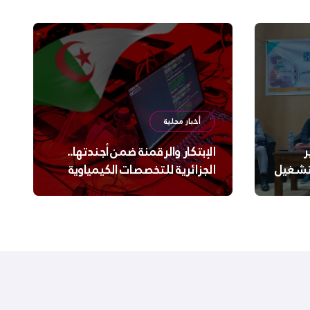
أخبار محلية
ر
الإبتكار والرقمنة ضمن أجندتها..
لتشغيل
الجزائرية للتخصصات الكيمياوية
ترعى تحدي الإبتكار الجزائري