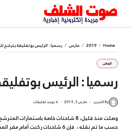
Ski
t
conten
Home
2019
مارس
رسميا : الرئيس بوتفليقة يترشح لل
الوطن
رسميا : الرئيس بوتفليقة
By التحرير
مارس 3, 2019
لا توجد تعليقات
وصلت منذ قليل، 8 شاحنات خاصة باستمارات المترشح عبد العزيز بوتفليقة إلى المجلس الدستوري.
حسب ما تم نقله ، فإن 6 شاحنات ركن