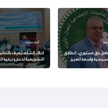
لية
أخبار محلية
عامل حق دستوري.. انطلاق
كناك الشلف يُعرف بالتدابي
سيسية واسعة لتعزيز
التشجيعية لدعم وترقية ا
 الجسدية والنفسية