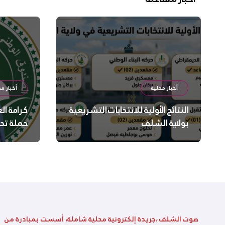
أخبار محلية
أخبار مح
النتائج الأولية للانتخابات التشريعية
كرامة ال
بولاية الشلف
حملة تح
السلامة
بالشلف
صوت الشلف ،جريدة إلكترونية محلية شاملة، أسست بمبادرة من