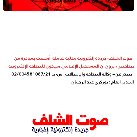
صوت الشلف ،جريدة إلكترونية محلية شاملة، أسست بمبادرة من
صحافيين ، يرون أن المستقبل الإعلامي سيكون للصحافة الإلكترونية.
تصدر عن – وكالة الصحافة والإتصالات . س-ت 02/004581087/21
المدير العام : بوزكري عبد الرحمان.