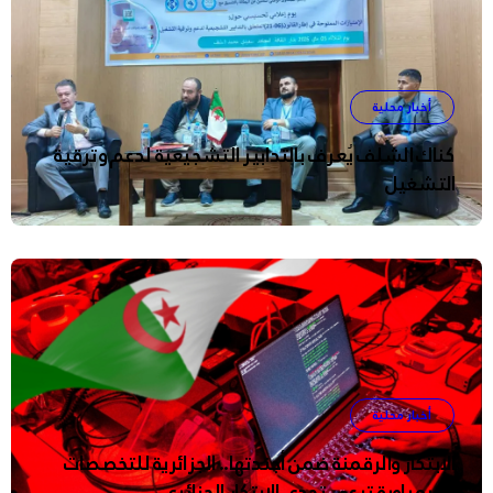
أخبار محلية
كناك الشلف يُعرف بالتدابير التشجيعية لدعم وترقية
التشغيل
أخبار محلية
الإبتكار والرقمنة ضمن أجندتها.. الجزائرية للتخصصات
الكيمياوية ترعى تحدي الإبتكار الجزائري