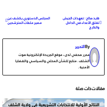
تصفّح
قايد صالح : تعهدات الجيش
المجلس الدستوري يكشف عن
تقلق الأعداء في الداخل
مصير ملفات المترشحين
المقالات
والخارج
By
التحرير
محرر صحفي لدى ، موقع الجريدة الإلكترونية صوت
الشلف . متابع للشأن المحلي والسياسي والقضايا
الأمنية .
مقالات ذات صلة