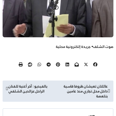
صوت الشلف• جريدة إلكترونية محلية
تصفّح
عائلتان تعيشان ظروفا قاسية
بالفيديو : آخر أغنية للفنان
داخل محل تجاري منذ عامين
الراحل عزالدين الشلفي
المقالات
بتلعصة