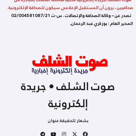
صحافيين ، يرون أن المستقبل الإعلامي سيكون للصحافة الإلكترونية.
تصدر عن – وكالة الصحافة والإتصالات . س-ت 02/004581087/21
المدير العام : بوزكري عبد الرحمان.
صوت الشلف • جريدة
إلكترونية
بشعار للحقيقة عنوان