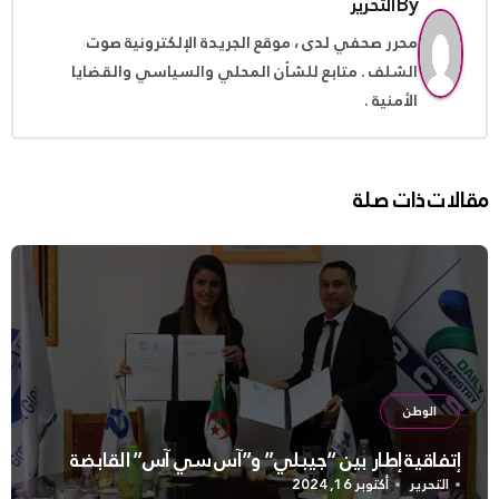
By
التحرير
محرر صحفي لدى ، موقع الجريدة الإلكترونية صوت
الشلف . متابع للشأن المحلي والسياسي والقضايا
الأمنية .
مقالات ذات صلة
الوطن
إتفاقية إطار بين “جيبلي” و”آس سي آس” القابضة
التحرير
أكتوبر 16, 2024