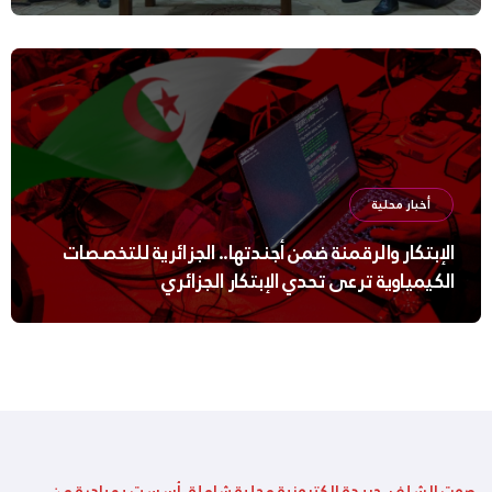
أخبار محلية
الإبتكار والرقمنة ضمن أجندتها.. الجزائرية للتخصصات
الكيمياوية ترعى تحدي الإبتكار الجزائري
صوت الشلف ،جريدة إلكترونية محلية شاملة، أسست بمبادرة من