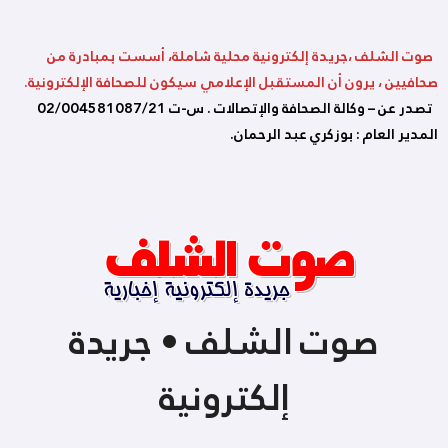
صوت الشلف ،جريدة إلكترونية محلية شاملة، أسست بمبادرة من
صحافيين ، يرون أن المستقبل الإعلامي سيكون للصحافة الإلكترونية.
تصدر عن – وكالة الصحافة والإتصالات . س-ت 02/004581087/21
المدير العام : بوزكري عبد الرحمان.
صوت الشلف • جريدة
إلكترونية