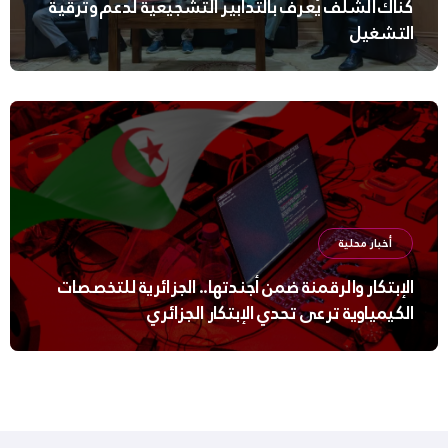
كناك الشلف يُعرف بالتدابير التشجيعية لدعم وترقية
التشغيل
أخبار محلية
الإبتكار والرقمنة ضمن أجندتها.. الجزائرية للتخصصات
الكيمياوية ترعى تحدي الإبتكار الجزائري