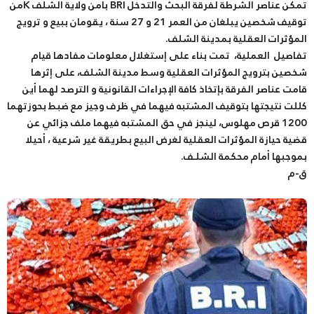
تمكن عناصر الشرطة لفرقة البحث والتدخل BRI بأمن ولاية الشلف Kمن
توقيف شخصين يبلغان من العمر 21 و 27 سنة ، يقومان ببيع و ترويج
المؤثرات العقلية بمدينة الشلف.
تفاصيل العملية، تمت بناء على إستغلال معلومات مفادها قيام
شخصين بترويج المؤثرات العقلية وسط مدينة الشلف، على إثرها
قامت عناصر الفرقة بإتخاذ كافة الإجراءات القانونية و الترصد لهما أين
كللت نتيجتها بتوقيف المشتبه فيهما في ظرف وجيز مع ضبط بحوزتهما
1200 قرص مهلوس، لينجز في حق المشتبه فيهما ملف جزائي عن
قضية حيازة المؤثرات العقلية لغرض البيع بطريقة غير شرعية ، أحيلا
بموجبها أمام محكمة الشلـف.
ق-م