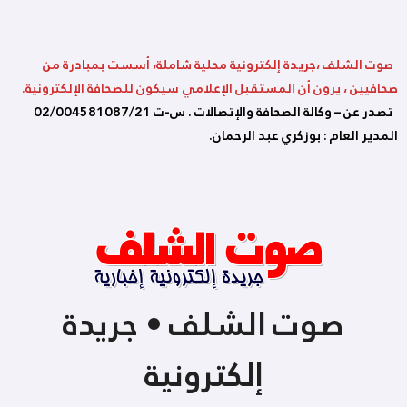
صوت الشلف ،جريدة إلكترونية محلية شاملة، أسست بمبادرة من
صحافيين ، يرون أن المستقبل الإعلامي سيكون للصحافة الإلكترونية.
تصدر عن – وكالة الصحافة والإتصالات . س-ت 02/004581087/21
المدير العام : بوزكري عبد الرحمان.
صوت الشلف • جريدة
إلكترونية