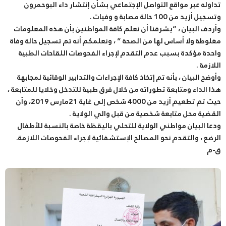
تداوله عبر مواقع التواصل الإجتماعي بشأن إنتشار داء البوحمرون
وتسجيل أزيد من 100 حالة مصابة و وفيات .
وأردف البيان ، “يشرفنا أن نعلم كافة المواطنين بأن هذه المعلومات
مغلوطة ولا أساس لها من الصحة ” ، ونعلمكم أنه تم تسجيل حالة وفاة
واحدة مؤكدة بسبب عدم التقدم لإجراء الفحوصات اللقاحات الطبية
اللازمة .
وأوضح البيان ، بأنه تم إتخاذ كافة الإجراءات والتدابير الوقائية لمجابهة
هذا الداء ومتابعة تطوراته من خلال فرق طبية للتدخل وخلايا للمتابعة ،
حيث تم تطعيم أزيد من 4000 شخص إلى غاية 21مارس 2019، وأن
القضية محل متابعة شخصية من قبل والي الولاية .
ودعا البيان مواطني الولاية للتحلي باليقظة خاصة بالنسبة للأطفال
الرضع ، والتقدم نحو المصالح الإستشفائية لإجراء الفحوصات اللازمة.
ق-م