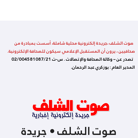
صوت الشلف ،جريدة إلكترونية محلية شاملة، أسست بمبادرة من
صحافيين ، يرون أن المستقبل الإعلامي سيكون للصحافة الإلكترونية.
تصدر عن – وكالة الصحافة والإتصالات . س-ت 02/004581087/21
المدير العام : بوزكري عبد الرحمان.
صوت الشلف • جريدة