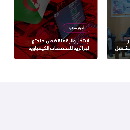
أخبار محلية
ر
الإبتكار والرقمنة ضمن أجندتها..
لتشغيل
الجزائرية للتخصصات الكيمياوية
ترعى تحدي الإبتكار الجزائري