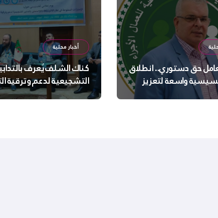
لية
أخبار محلية
عامل حق دستوري.. انطلاق
كناك الشلف يُعرف بالتدابي
سيسية واسعة لتعزيز
التشجيعية لدعم وترقية ا
 الجسدية والنفسية