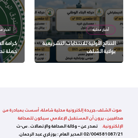
أخبار محلية
أخبار مح
النتائج الأولية للانتخابات التشريعية
كرامة ال
بولاية الشلف
حملة تح
السلامة
بالشلف
صوت الشلف ،جريدة إلكترونية محلية شاملة، أسست بمبادرة من
صحافيين ، يرون أن المستقبل الإعلامي سيكون للصحافة
الإلكترونية.
تصدر عن – وكالة الصحافة والإتصالات . س-ت
02/004581087/21 المدير العام : بوزكري عبد الرحمان.