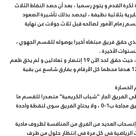
كرة القدم و يتوج رسميا ، بعد أن حصد النقاط الثلاث
ية بثلاثية نظيفة ، ليحصد بذلك تأشيرة الصعود
سم زمام الأمور لصالحه قبل ثلاث جولات عن نهاية
الذي حقق فريق مبتغاه أخيرا بوصوله للقسم الجهوي ،
سنوات الأخيرة .
مشوار فريق “شباب الكريمية” كان رائعا هذا الموسم ، حيث حقق لحد الآن 19 إنتصار و تعادلين و لم يذق طعم
الخسارة في أي مقابلة ، مسجلا 71 هدفا و مستقبلا 12 هدفا محطما كل الأرقام و بفارق شاسع عن بقية
 الخسارة
 الفريق الجار “شباب الكريمية” متصدرا للقسم ما
قبل الشرفي للولاية ، رغم خسارته في خرجته أمام فريق مجاجة ب1-0 ، ولا يحتاج الفريق سوى لنقطة واحدة
نسحاب العديد من الفرق من المنافسة لظروف مادية
ات الرياضية في كل مرة في إنتظار حلول من طرف