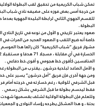
تمكن شباب الكريمية من تحقيق لقب البطولة الولائية ل
من خرجة أمس بعض فوزه على مضيفه نادي شباب البناير
للقسم الجهوي الثاني لرابطة البليدة الجهوية بعدما ح
البطولة .
صعود يعتبر تاريخي و الأول من نوعه في تاريخ النادي 
خاصة أنه ضيع اللقب و الصعود العديد من المرات في ال
المنافسين كأقوى خط هجومي و أقوى خط دفاعي .
و الأمل الصاعد لبلدية حرشون ..يقترب من البطولة رغم
ومن جهة آخرى فإن فريق “أمل حرشون” يسير على خطى
فقط ليحسم بطولة ما قبل الشرفي بشكل رسمي .
وللعلم فإن البطولة الولائية لشلف بقسميها شهدت إ
بحتة ، و هذا المشكل يطرحه رؤساء النوادي و الجمعي