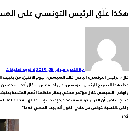
هكذا علّق الرئيس التونسي على المسي
By التحرير
فبراير 25, 2019
لا توجد تعليقات
قال ، الرئيس التونسي، الباجي قائد السبسي، اليوم الإثنين، من جنييف ا
وجاء هذا التصريح للرئيس التونسي، في إجابة على سؤال أحد الصحفيين، حو
وأوضح ، السبسي خلال مؤتمر صحفي بمقر منظمة الأمم المتحدة بجنيف إن
وتابع ال
ولكن بالنسبة لتونس من حقي القول أنه يجب المضي قدما”.
ق-و