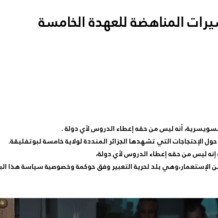
رات المناهضة للعهدة الخامسة
لسويسرية، أنه ليس من حقه إعطاء الدروس لأي دولة .
ل الإحتجاجات التي تشهدها الجزائر المنددة لولاية خامسة لبوتفليقة.
ه ليس من حقه إعطاء الدروس لأي دولة،
باجي،أن الجزائر دولة شقيقة حرة إفتكت إستقلالها بعد 130عاما من الإستعمار،وهي بلد لحرية التعبير وف