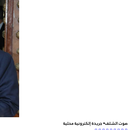
صوت الشلف• جريدة إلكترونية محلية