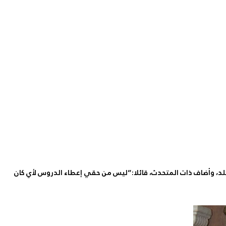
ق حوكمة وخصوصية سياسة هذا البلد، وأضاف ذات المتحدث، قائلا:”ليس من حقي إعطاء الدروس لأي كان