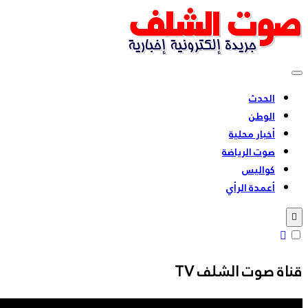
Skip
to
content
بشعار للحقيقة عنوان
الحدث
الوطن
أخبار محلية
صوت الرياضة
كواليس
أعمدة الرأي
قناة صوت الشلف TV
مشغل