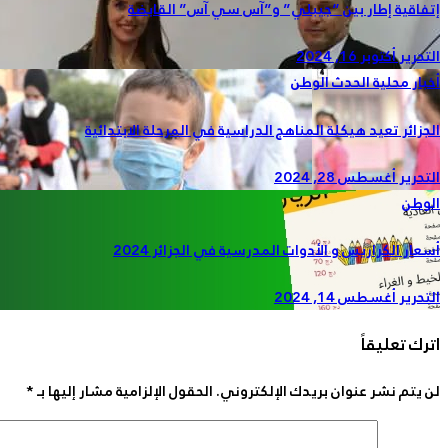
إتفاقية إطار بين “جيبلي” و”آس سي آس” القابضة
التحرير
أكتوبر 16, 2024
أخبار محلية
الحدث
الوطن
الجزائر تعيد هيكلة المناهج الدراسية في المرحلة الابتدائية
التحرير
أغسطس 28, 2024
الوطن
أسعار الكراريس و الأدوات المدرسية في الجزائر 2024
التحرير
أغسطس 14, 2024
اترك تعليقاً
لن يتم نشر عنوان بريدك الإلكتروني.
الحقول الإلزامية مشار إليها بـ
*