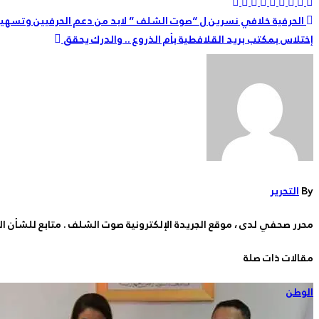
تصفّح
الحرفية خلافي نسرين ل “صوت الشلف ” لابد من دعم الحرفيين وتسهي
إختلاس بمكتب بريد القلافطية بأم الذروع .. والدرك يحقق
المقالات
By
التحرير
محرر صحفي لدى ، موقع الجريدة الإلكترونية صوت الشلف . متابع للشأن ا
مقالات ذات صلة
الوطن