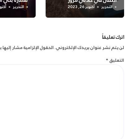
أطفال في حادثي مرور
لعمارة بحي 
بالشلف
التحرير
أكتوبر 26, 2023
التحرير
أكتوبر 24
اترك تعليقاً
لن يتم نشر عنوان بريدك الإلكتروني.
الحقول الإلزامية مشار إليها ب
التعليق
*