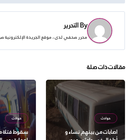
المقالات
By
التحرير
محرر صحفي لدى ، موقع الجريدة الإلكترونية ص
مقالات ذات صلة
حوادث
حوادث
اصابات من بينهم نساء و
سقوط فتاة من