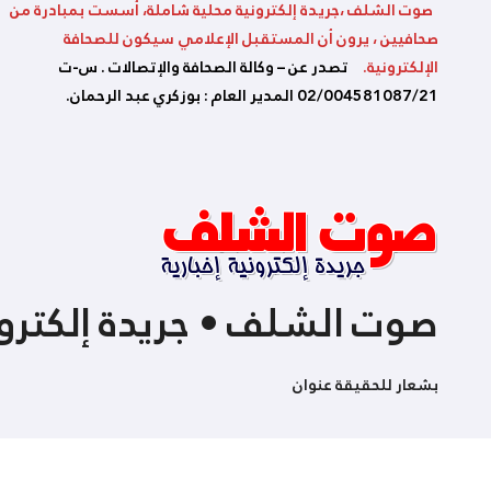
صوت الشلف ،جريدة إلكترونية محلية شاملة، أسست بمبادرة من
صحافيين ، يرون أن المستقبل الإعلامي سيكون للصحافة
الإلكترونية.
تصدر عن – وكالة الصحافة والإتصالات . س-ت
02/004581087/21 المدير العام : بوزكري عبد الرحمان.
صوت الشلف • جريدة إلكترون
بشعار للحقيقة عنوان