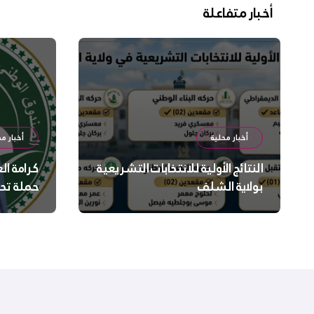
أخبار متفاعلة
أخبار محلية
أخبار مح
النتائج الأولية للانتخابات التشريعية
كرامة ال
بولاية الشلف
حملة تح
السلامة
بالشلف