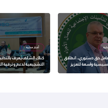
لية
أخبار محلية
عامل حق دستوري.. انطلاق
كناك الشلف يُعرف بالتدابي
سيسية واسعة لتعزيز
التشجيعية لدعم وترقية ا
 الجسدية والنفسية