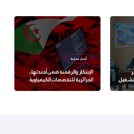
أخبار محلية
ر
الإبتكار والرقمنة ضمن أجندتها..
لتشغيل
الجزائرية للتخصصات الكيمياوية
ترعى تحدي الإبتكار الجزائري