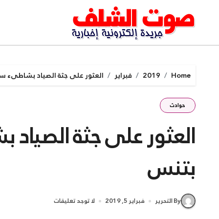
Ski
t
conten
Home
2019
فبراير
العثور على جثة الصياد بشاطىء س
حوادث
العثور على جثة الصياد
بتنس
By التحرير
فبراير 5, 2019
لا توجد تعليقات