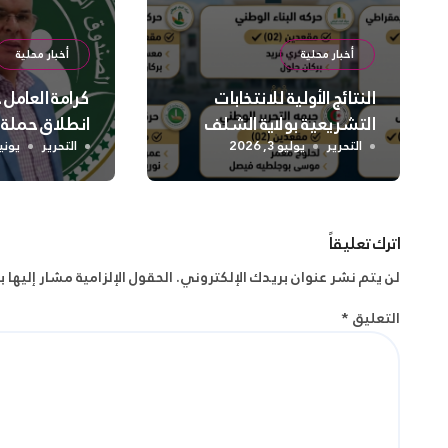
أخبار محلية
أخبار محلية
النتائج الأولية للانتخابات
كرامة العامل
التشريعية بولاية الشلف
انطلاق حملة
واسعة لتعزيز
التحرير
يوليو 3, 2026
التحرير
يونيو 2, 
الجسدية وال
اترك تعليقاً
لن يتم نشر عنوان بريدك الإلكتروني.
الحقول الإلزامية مشار إليها ب
التعليق
*