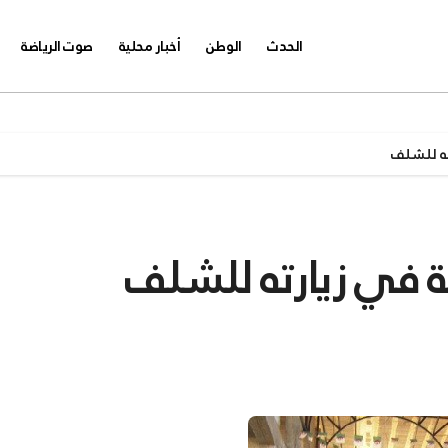
الحدث
الوطن
أخبار محلية
صوت الرياضة
ته للشلف
 في زيارته للشلف