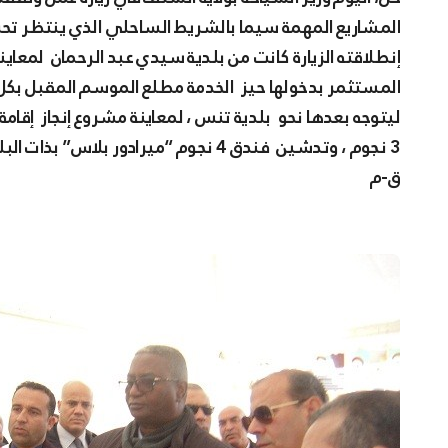
المشاريع المهمة سيما بالشريط الساحلي الذي ينتظر تحر
إنطلاقته الزيارة كانت من بلدية سيدي عبد الرحمان لمعا
المستثمر بدخولها حيز الخدمة مطلع الموسم المقبل بكل
ليتوجه بعدها نحو بلدية تنس ، لمعاينة مشروع إنجاز إقام
3 نجوم ، وتدشين فندق 4 نجوم “ميرادور بلاس” بذات البلدية .
ق-م