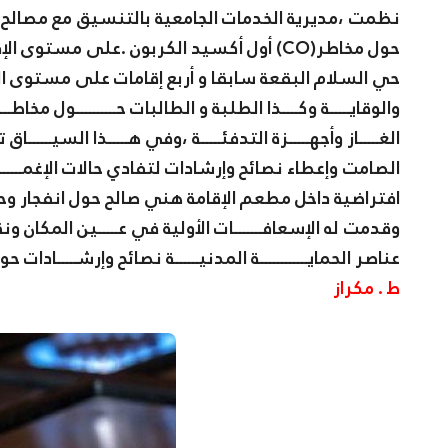
نظمت ،مديرية الخدمات الجامعية بالتنسيق مع مصالح 
حي السلام البقعة سابقا و أربع إقامات على مستوى الق
الغـــــاز وأجهـــــزة التدفئـــــة ،وفي هـــــذا السيــــــاق
الصامت وإعطاء نصائح وإرشادات لتفادي حالات الإغمـــــــاء ،كما
افتراضية داخل مطعم الإقامة هني صالح حول انفجار وحر
وقدمت له الإسعافـــــــات الأولية في عـــــين المكان 
عناصر الحمايــــــــــــة المدنيــــــة نصائح وإرشـــــادات 
ط . مكراز