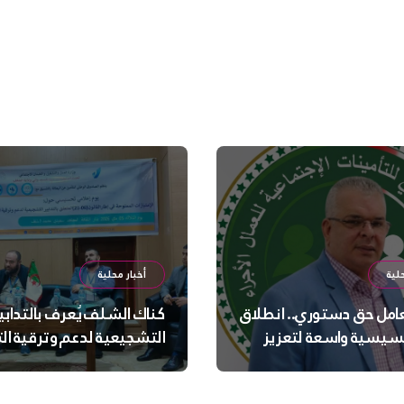
لية
أخبار محلية
عامل حق دستوري.. انطلاق
كناك الشلف يُعرف بالتدابي
سيسية واسعة لتعزيز
التشجيعية لدعم وترقية ا
 الجسدية والنفسية