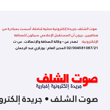
صوت الشلف ،جريدة إلكترونية محلية شاملة، أسست بمبادرة من
صحافيين ، يرون أن المستقبل الإعلامي سيكون للصحافة
الإلكترونية.
تصدر عن – وكالة الصحافة والإتصالات . س-ت
02/004581087/21 المدير العام : بوزكري عبد الرحمان.
صوت الشلف • جريدة إلكترون