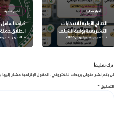
أخبار محلية
أخبار محلية
النتائج الأولية للانتخابات
كرامة العامل
التشريعية بولاية الشلف
انطلاق حملة
واسعة لتعزيز
التحرير
يوليو 3, 2026
التحرير
يونيو 2, 
الجسدية وال
اترك تعليقاً
لن يتم نشر عنوان بريدك الإلكتروني.
الحقول الإلزامية مشار إليها ب
التعليق
*