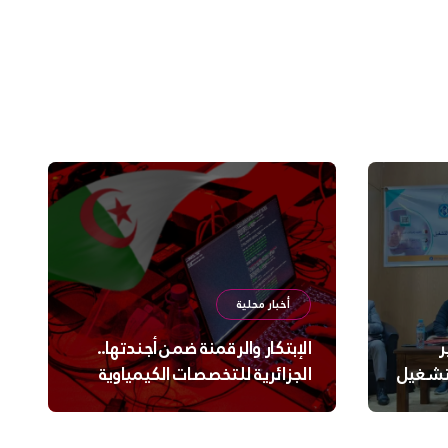
أخبار محلية
ر
الإبتكار والرقمنة ضمن أجندتها..
لتشغيل
الجزائرية للتخصصات الكيمياوية
ترعى تحدي الإبتكار الجزائري