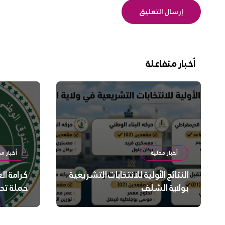
أخبار متفاعلة
أخبار محلية
أخبار مح
النتائج الأولية للانتخابات التشريعية
كرامة ال
بولاية الشلف
حملة تح
السلامة
بالشلف