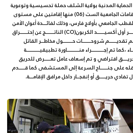
الحماية المدنية بولاية الشلف حملة تحسيسية وتوعوية
حول مخاطر(CO) أول أكسيد الكربون .على مستوى الإقامات الجامعية الست (06) منها إقامتين على مستوى
طب الجامعي بأولاج فارس، وذلك لفائـــدة أعوان الأمن
والوقايـــــة وكــــذا الطلبة و الطالبات حــــــــــول مخاطــــــر أول أكسيــــــد الكربون(CO) الناتـــــــج عن إحتــــــراق
 تم تقديــــــم شروحـــــــات حــــــــول مخاطــر القاتل
 تم إجــــــــــراء منــــــــــاورة تطبيقيـــــــــــة
يــــق افتراضي و تم إسعاف عامل تعـــــرض للحريق
ونقله على جنــــــاح السرعة إلى المستشفى كما قـــــدم
حول تفادي حريـــــق أو إنفجــار داخل مرافق الإقامـــة.