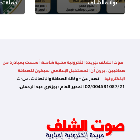
بولاية الشلف
حملة تح
السلامة
بالشلف
صوت الشلف ،جريدة إلكترونية محلية شاملة، أسست بمبادرة من
صحافيين ، يرون أن المستقبل الإعلامي سيكون للصحافة
الإلكترونية.
تصدر عن – وكالة الصحافة والإتصالات . س-ت
02/004581087/21 المدير العام : بوزكري عبد الرحمان.