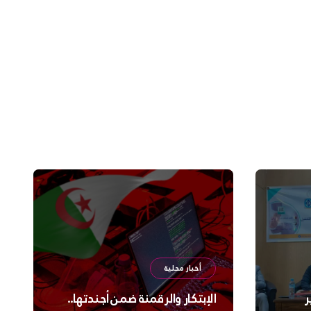
أخبار محلية
ر
الإبتكار والرقمنة ضمن أجندتها..