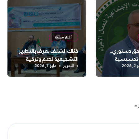
أخبار محلية
 حق دستوري..
كناك الشلف يُعرف بالتدابير
 تحسيسية
التشجيعية لدعم وترقية
 السلامة
التشغيل
2026
التحرير
مايو 7, 2026
نفسية بالشلف
ـ
*