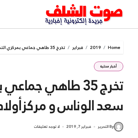
Ski
t
conten
Home
2019
فبراير
تخرج 35 طاهي جماعي بمركزي التكوين المهني سعد الوناس و مركزأولاد محمد
أخبار محلية
تخرج 35 طاهي جماع
سعد الوناس و مركزأولاد
By التحرير
فبراير 7, 2019
لا توجد تعليقات