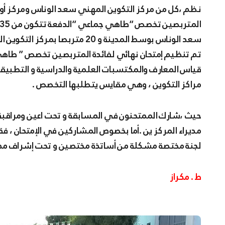
نظم ،كل من مركز التكوين المهني سعد الوناس ومركز أولاد محمد إحتفالية خاصة بمناسبة تخرج دفعة جديدة من
سعد الوناس بوسط المدينة و 20 مت
تم تنظيم إمتحان نهائي لفائدة المتربصين تخصص ” طاه
قياس المعارف والمكتسبات العلمية والدراسية و التطبيق
مراكز التكوين ، وهي مقايس يتطلبها التخصص .
حيث ،شارك الممتحنون في المسابقة و تحت اعين ومراقبة
مديراء المركز ين .أما بخصوص المشاركين في الإمتحان ، 
لجنة مختصة مشكلة من أساتذة مختصين و تحت إشراف مدراء 
ط . مكراز