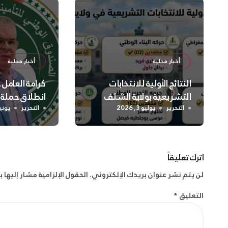
أخبار محلية
أخبار محلية
النتائج الأولية للانتخابات
كرامة العامل
التشريعية بولاية الشلف
انطلاق حملة
واسعة لتعزيز
التحرير
يوليو 3, 2026
التحرير
يونيو 2, 
الجسدية وال
اترك تعليقاً
لن يتم نشر عنوان بريدك الإلكتروني.
الحقول الإلزامية مشار إليها ب
التعليق
*