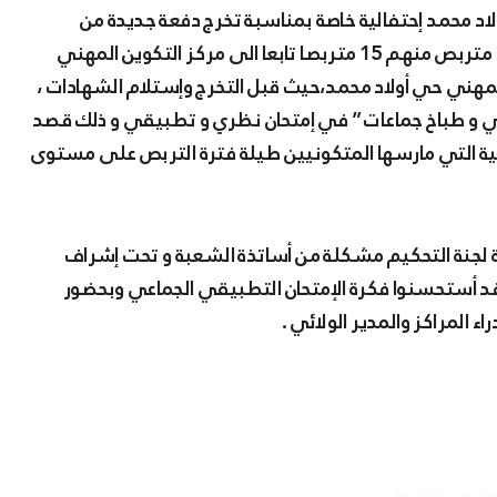
المتربصين تخصص “طاهي جماعي “الدفعة تتكون من 35 متربص منهم 15 متربصا تابعا الى مركز التكوين المهني
ربصا بمركز التكوين المهني حي أولاد محمد،حيث قبل التخرج وإستلام الشهادات ،
ي و طباخ جماعات ” في إمتحان نظري و تطبيقي و ذلك قصد
ية التي مارسها المتكونيين طيلة فترة التربص على مستوى
 لجنة التحكيم مشكلة من أساتذة الشعبة و تحت إشراف
فقد أستحسنوا فكرة الإمتحان التطبيقي الجماعي وبحضور
المراكز والمدير الولائي .