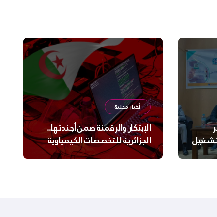
أخبار محلية
ر
الإبتكار والرقمنة ضمن أجندتها..
لتشغيل
الجزائرية للتخصصات الكيمياوية
ترعى تحدي الإبتكار الجزائري