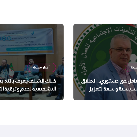
لية
أخبار محلية
عامل حق دستوري.. انطلاق
كناك الشلف يُعرف بالتدابي
سيسية واسعة لتعزيز
التشجيعية لدعم وترقية ا
 الجسدية والنفسية