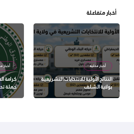
أخبار متفاعلة
أخبار محلية
أخبار مح
النتائج الأولية للانتخابات التشريعية
كرامة ال
بولاية الشلف
حملة تح
السلامة
بالشلف