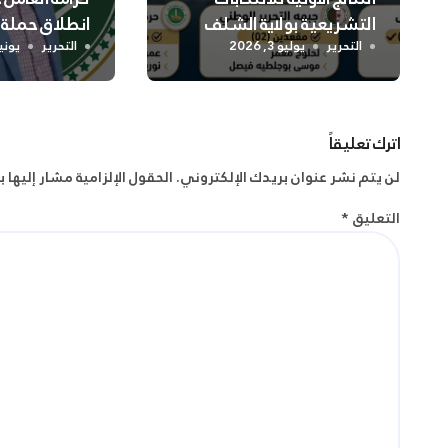
التشريعية بولاية الشلف
انطلاق حملة
واسعة لتعزيز
التحرير
يوليو 3, 2026
التحرير
يونيو 2, 
الجسدية وال
اترك تعليقاً
لن يتم نشر عنوان بريدك الإلكتروني.
الحقول الإلزامية مشار إليها ب
التعليق
*