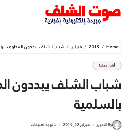
Ski
t
conten
Home
2019
فبراير
شباب الشلف يبددون المخاوف .. وي
أخبار محلية
شباب الشلف يبددون المخ
بالسلمية
By التحرير
فبراير 22, 2019
لا توجد تعليقات