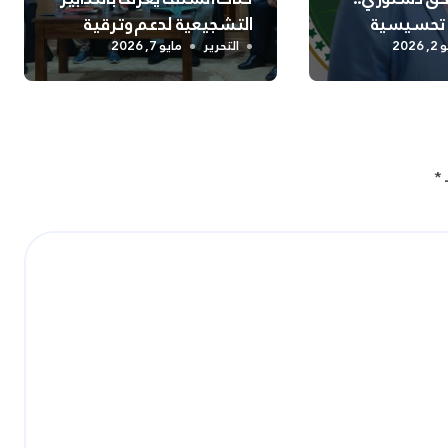
 تحسيسية
التشجيعية لدعم وترقية
 السلامة
التشغيل
2026
التحرير
مايو 7, 2026
نفسية بالشلف
ـ
*