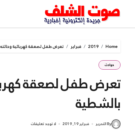
Ski
t
conten
Home
2019
فبراير
تعرض طفل لصعقة كهربائية وحالته
حوادث
تعرض طفل لصعقة كهربائ
بالشطية
By التحرير
فبراير 19, 2019
لا توجد تعليقات