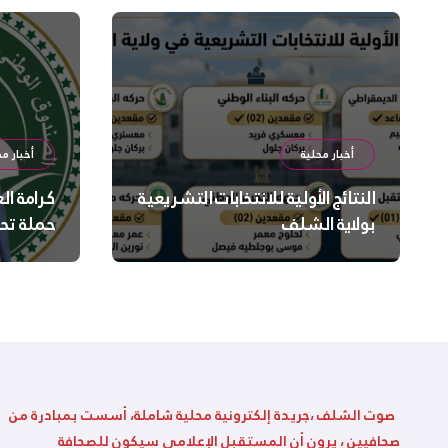
أخبار محلية
أخبار مح
النتائج الأولية للانتخابات التشريعية
كرامة ال
بولاية الشلف
حملة تح
السلامة
بالشلف
صوت الشلف ،جريدة إلكترونية محلية شاملة، أسست بمبادرة من
صحافيين ، يرون أن المستقبل الإعلامي سيكون للصحافة