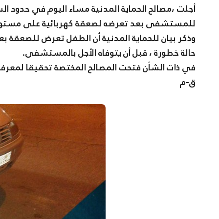
للمستشفى بعد تعرضه لصعقة كهربائية على مستوى 
وذكر بيان للحماية المدنية أن الطفل تعرض للصعقة بع
حالة خطورة ، قبل أن يتوفاه الأجل بالمستشفى.
في ذات الشأن فتحت المصالح المختصة تحقيقا لمعرف
ق-م