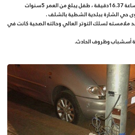
أجلت ،مصالح الحماية المدنية مساء اليوم في حدود الساعة 16.37دقيقة ، طفل يبلغ من العمر 5سنوات
حي الشارة ببلدية الشطية بالشلف .
د ملامسته لسلك التوتر العالي وحالته الصحية كانت في
ة أسشباب وظروف الحادث.