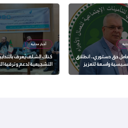
لية
أخبار محلية
عامل حق دستوري.. انطلاق
كناك الشلف يُعرف بالتدابي
سيسية واسعة لتعزيز
التشجيعية لدعم وترقية ا
 الجسدية والنفسية