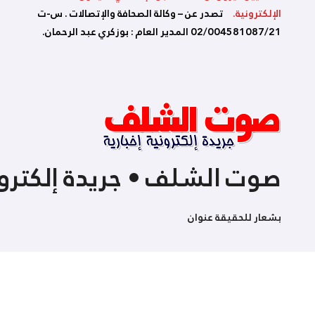
الإلكترونية.
تصدر عن – وكالة الصحافة والإتصالات . س-ت
02/004581087/21 المدير العام : بوزكري عبد الرحمان.
صوت الشلف • جريدة إلكترون
بشعار للحقيقة عنوان
كل الحقوق محفوظة لدى صوت الشلف
|
Themeansar
by
logData