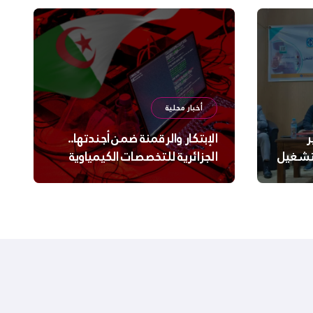
أخبار محلية
ر
الإبتكار والرقمنة ضمن أجندتها..
لتشغيل
الجزائرية للتخصصات الكيمياوية
ترعى تحدي الإبتكار الجزائري