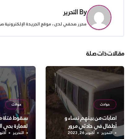
By
التحرير
محرر صحفي لدى ، موقع الجريدة الإلكترونية ص
مقالات ذات صلة
حوادث
حوادث
اصابات من بينهم نساء و
سقوط فتاة من
أطفال في حادثي مرور
لعمارة بحي 
بالشلف
التحرير
أكتوبر 26, 2023
التحرير
أكتوبر 24