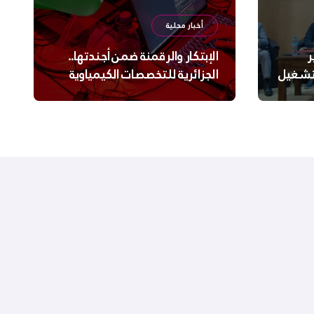
أخبار محلية
ر
الإبتكار والرقمنة ضمن أجندتها..
لتشغيل
الجزائرية للتخصصات الكيمياوية
ترعى تحدي الإبتكار الجزائري