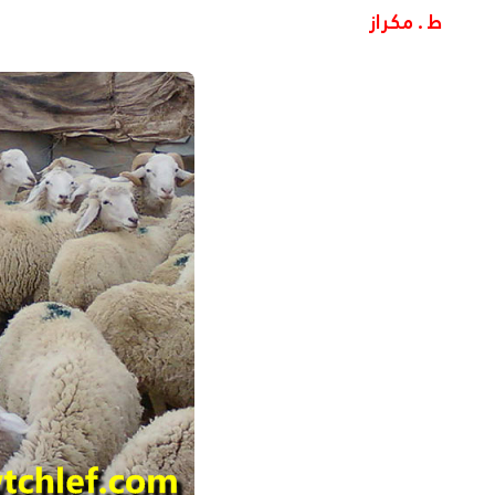
ط . مكراز