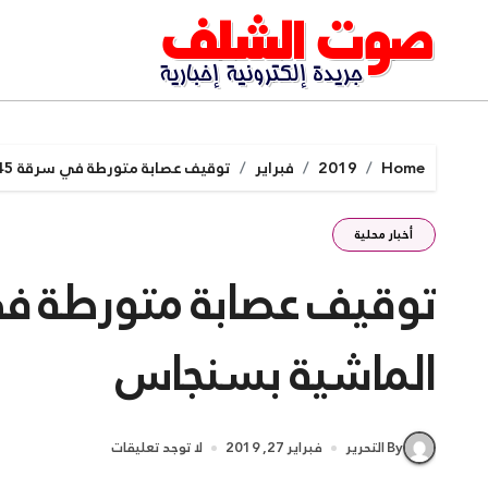
Ski
t
conten
Home
2019
فبراير
توقيف عصابة متورطة في سرقة 45 رأس من الماشية بسنجاس
أخبار محلية
الماشية بسنجاس
By التحرير
فبراير 27, 2019
لا توجد تعليقات