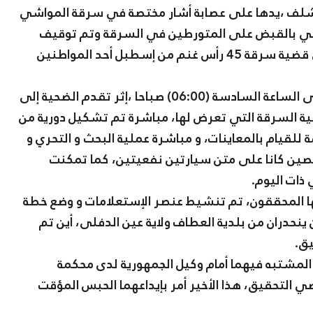
لشلف ،يدها على عصابة أشار مختصة في سرقة المواشي
طني بالقبض على المتورطين في السرقة وتم توقيف
شخصين يبلغان من العمر34 و 36 سنة لضلوعهما في قضية سرقة 45 رأس غنم من إسطبل أحد المواطنين
حيث ،تعود حيثيات القضية إلى تاريخ 19/02/2019 على الساعة السادسة (06:00) صباحا ،إثر تقدم الضحية إلى
ة السرقة التي تعرض لها، مباشرة تم تشكيل دورية من
 للقيام بالمعاينات، و مباشرة عملية البحث و التحري و
ين كانا على متن سيارتين نفعيتين، كما تمكنت
ها المحققون، تم تنشيط عنصر الإستعلامات و وضع خطة
نحدران من بلدية العطاف ولاية عين الدفلى، أين تم
يق.
م المشتبه فيهما أمام وكيل الجمهورية لدى محكمة
ويلهما إلى قاضي التحقيق، هذا الأخير أمر بإيداعهما الحبس المؤقت