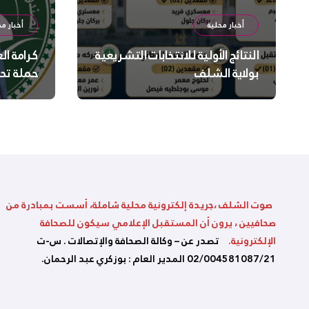
أخبار محلية
أخبار مح
النتائج الأولية للانتخابات التشريعية
كرامة ال
بولاية الشلف
حملة تح
السلامة
بالشلف
صوت الشلف ،جريدة إلكترونية محلية شاملة، أسست بمبادرة من
صحافيين ، يرون أن المستقبل الإعلامي سيكون للصحافة
الإلكترونية.
تصدر عن – وكالة الصحافة والإتصالات . س-ت
02/004581087/21 المدير العام : بوزكري عبد الرحمان.