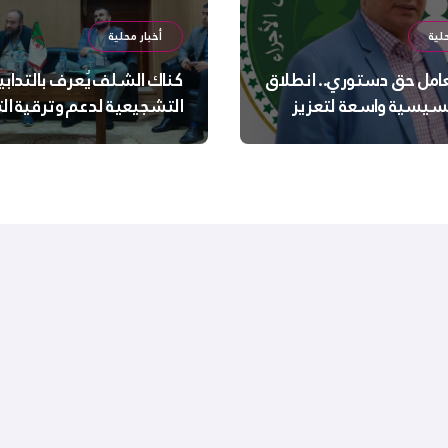
لية
أخبار محلية
عامل حق دستوري.. انطلاق
كناك الشلف يُعرف بالتدابي
سيسية واسعة لتعزيز
التشجيعية لدعم وترقية ا
 الجسدية والنفسية