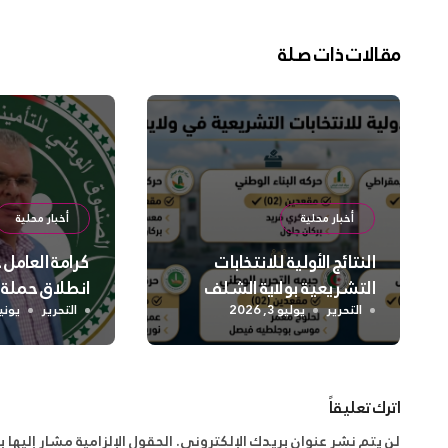
مقالات ذات صلة
أخبار محلية
أخبار محلية
النتائج الأولية للانتخابات
كرامة العامل
التشريعية بولاية الشلف
انطلاق حملة
واسعة لتعزيز
التحرير
يوليو 3, 2026
التحرير
يونيو 2, 
الجسدية وال
اترك تعليقاً
لن يتم نشر عنوان بريدك الإلكتروني.
الحقول الإلزامية مشار إليها ب