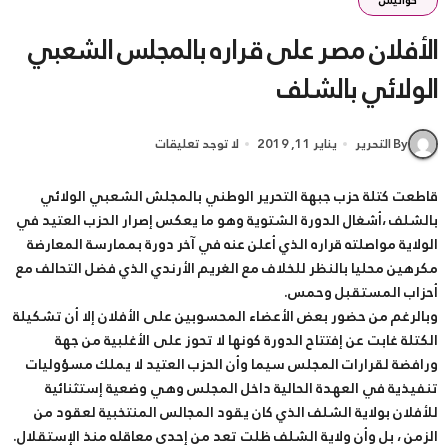
كواليس
الأفلان مصر على قراره بالمجلس الشعبي
الولائي بالشلف
By التحرير
يناير 11, 2019
لا توجد تعليقات
قاطعت كتلة حزب جبهة التحرير الوطني بالمجلش الشعبي الولائي
بالشلف ،أشغال الدورة الشتوية وهو ما يعكس إصرار الحزب العتيد في
الولاية مواصلته قراره الذي أعلن عنه في آخر دورة بممارسة المعارضة
مكرهين محليا بالنظر للخلاف مع الغريم الأرندي الذي فضل التحالف مع
أحزاب المستقبل وحمس.
وبالرغم من حضور بعض الأعضاء المحسوبين على الأفلان إلا أن تشكيلة
الكتلة غابت عن إفتتاح الدورة كونها لا تحوز على الأغلبية من جهة
ورافضة لقرارات المجلس سيما وأن الحزب العتيد لا يملك مسؤوليات
تنفيذية في العهدة الحالية داخل المجلس وهي وضعية إستثنائية
للأفلان بولاية الشلف الذي كان يقود المجالس المنتخبية لعقود من
الزمن ، بل وأن ولاية الشلف ظلت تعد من إحدى معاقله منذ الإستقلال.