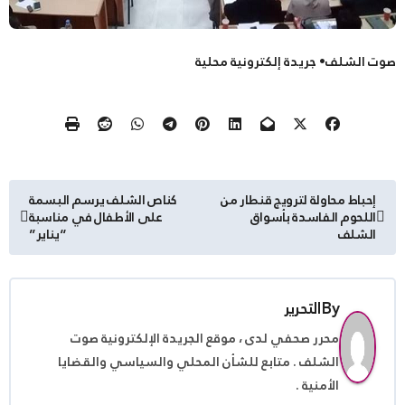
صوت الشلف• جريدة إلكترونية محلية
تصفّح
إحباط محاولة لترويج قنطار من
كناص الشلف يرسم البسمة
اللحوم الفاسدة بأسواق
على الأطفال في مناسبة
المقالات
الشلف
“يناير”
By
التحرير
محرر صحفي لدى ، موقع الجريدة الإلكترونية صوت
الشلف . متابع للشأن المحلي والسياسي والقضايا
الأمنية .