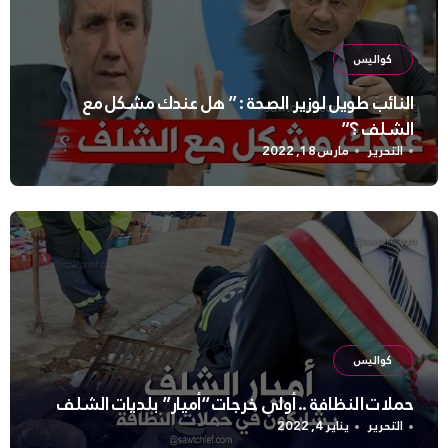
كواليس
النائب طويل لوزير الصحة : ” هل عندك مشكل مع
الشلف ؟”
التحرير
مارس 18, 2022
كواليس
حملات النظافة .. أولى خرجات “أميار” بلديات الشلف
التحرير
يناير 4, 2022