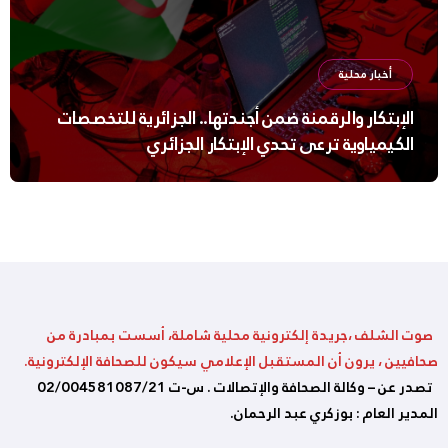
أخبار محلية
الإبتكار والرقمنة ضمن أجندتها.. الجزائرية للتخصصات
الكيمياوية ترعى تحدي الإبتكار الجزائري
صوت الشلف ،جريدة إلكترونية محلية شاملة، أسست بمبادرة من
صحافيين ، يرون أن المستقبل الإعلامي سيكون للصحافة الإلكترونية.
تصدر عن – وكالة الصحافة والإتصالات . س-ت 02/004581087/21
المدير العام : بوزكري عبد الرحمان.