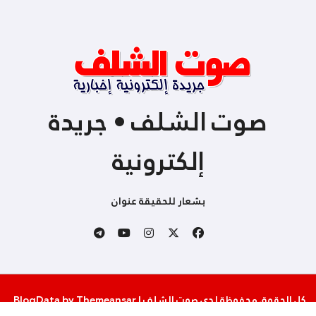
صوت الشلف • جريدة
إلكترونية
بشعار للحقيقة عنوان
كل الحقوق محفوظة لدى صوت الشلف
|
Themeansar
by
BlogData
.