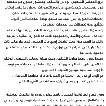
أبرق المجلس الشعبي الولائي بالشلف ، بمنشور مطول عبر صفحته
في الفيسبوك يتحدث فيها عن أهم التصورات المطروحة عقب إختتام
الدورة الشتوية للمجلس ، وتضمن المنشور عدة مقترحات بشأن
القطاعات الحيوية التي تمت مناقشتها وكذا الملفات التي أثيرت
بشأنها عدة تحفظات عن الخدمات المقدمة .
وتضمن المنشور نقاط مقترحات تخص 7 قطاعات حيوية منها الصحة ،
الطاقة ، السكن والأشغال العمومية بالإضافة للموارد المائية ، التربية
والخدمة العمومية ، حيث تباينت إسهامات المجلس فيما جاء طلب ذات
الهيئة بارزا في إشراكها في توزيع السكنات بمختلف صيغها مثما كان
معمولا به سابقا .
وفيما يخص الصحة بولاية الشلف ، دعت هيئة المجلس الشعبي الولائي
القائمين على القطاع لضرورة تحسين المعاملة والخدمات ، مع توفير
الأجواء المناسبة لتوطين الأطباء الأخصائيين
مع الإسراع في إنجاز المشاريع الحيوية كـ مركز مكافحة السرطان ،
مستشفى 60 سرير بعين أمران ، مستشفى الأم و الطفل .
وفي قطاع الطاقة دعا المجلس ، للعمل على ربط مراكز البلديات المتبقية
بشبكة الغاز الطبيعي على غرار ( مصدق ، تلعصة ، واد قوسين ، بريرة و بني
بوعتاب ) مع توسيع شبكة الكهرباء بالمناطق الريفية .