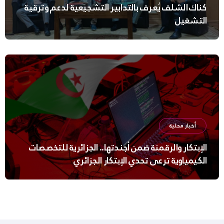
كناك الشلف يُعرف بالتدابير التشجيعية لدعم وترقية
التشغيل
أخبار محلية
الإبتكار والرقمنة ضمن أجندتها.. الجزائرية للتخصصات
الكيمياوية ترعى تحدي الإبتكار الجزائري