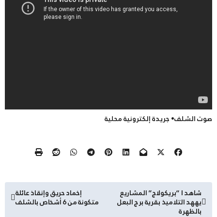
صوت الشلف• جريدة إلكترونية محلية
تصفّح
شاهد I “بريكولاج” المشاريع
إخماد حريق وإنقاذ عائلة
يههد التلاميذ بقرية برج البعل
متكونة من 6 أشخاص بالشلف
المقالات
بالظهرة