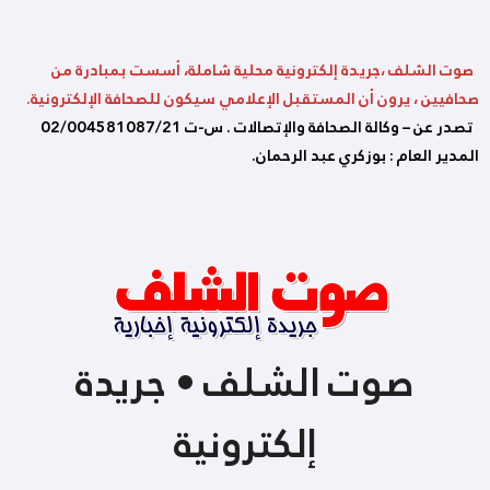
صوت الشلف ،جريدة إلكترونية محلية شاملة، أسست بمبادرة من
صحافيين ، يرون أن المستقبل الإعلامي سيكون للصحافة الإلكترونية.
تصدر عن – وكالة الصحافة والإتصالات . س-ت 02/004581087/21
المدير العام : بوزكري عبد الرحمان.
صوت الشلف • جريدة
إلكترونية