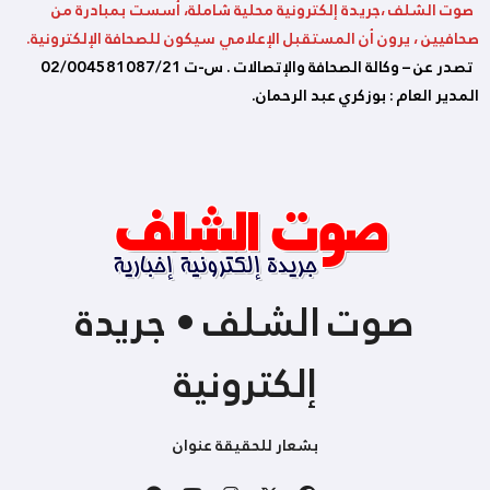
صوت الشلف ،جريدة إلكترونية محلية شاملة، أسست بمبادرة من
صحافيين ، يرون أن المستقبل الإعلامي سيكون للصحافة الإلكترونية.
تصدر عن – وكالة الصحافة والإتصالات . س-ت 02/004581087/21
المدير العام : بوزكري عبد الرحمان.
صوت الشلف • جريدة
إلكترونية
بشعار للحقيقة عنوان