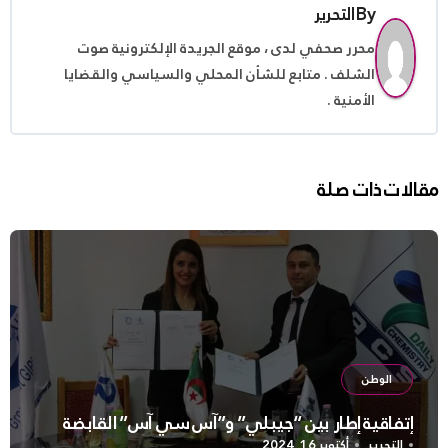
By
التحرير
محرر صحفي لدى ، موقع الجريدة الإلكترونية صوت
الشلف . متابع للشأن المحلي والسياسي والقضايا
الأمنية .
مقالات ذات صلة
الوطن
إتفاقية إطار بين “جيبلي” و”آس سي آس” القابضة
التحرير
أكتوبر 16, 2024