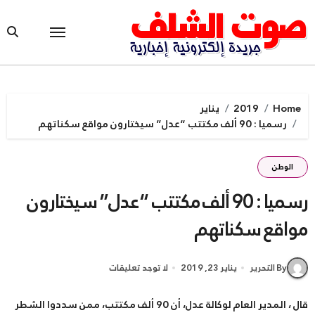
Ski
t
conten
Home
2019
يناير
رسميا : 90 ألف مكتتب “عدل” سيختارون مواقع سكناتهم
الوطن
رسميا : 90 ألف مكتتب “عدل” سيختارون
مواقع سكناتهم
By التحرير
يناير 23, 2019
لا توجد تعليقات
قال ، المدير العام لوكالة عدل، أن 90 ألف مكتتب، ممن سددوا الشطر