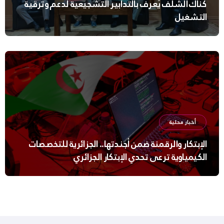
كناك الشلف يُعرف بالتدابير التشجيعية لدعم وترقية
التشغيل
أخبار محلية
الإبتكار والرقمنة ضمن أجندتها.. الجزائرية للتخصصات
الكيمياوية ترعى تحدي الإبتكار الجزائري