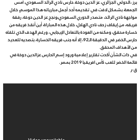
برز ،الدولي الجزائري، عز الدين دوخة، حارس نادي الرائد السعودي، أمس
الجمعة، بشمكل لافت في تقديمه أحد أجمل مبارياته هذا الموسم، خلال
مواجهة نادي الرائد، متصدر الدوري السعودي،ونجح عز الدين دوخة، رفقة
فريقه، من إيقاف زحف نادي الهلال، خلال هذه المباراة، أين أنقذ فريقه من
خسارة محقق، ومكنه من العودة بالتعادل الإيجابي، ورغم الهدف الذي تلقاه
حارس الخضر في الدقيقة الـ92، إلا أنه جنب فريقه الخسارة، بتصديه للعديد
من الأهداف المحقق.
في ذات الشأن أكدت تقارير إعلامية ورود إسم الحارس عزالدين دوخة في
قائمة الخضر للعب كأس افريقيا 2019 بمصر.
ق-ر