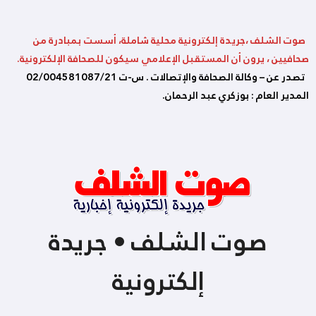
صوت الشلف ،جريدة إلكترونية محلية شاملة، أسست بمبادرة من
صحافيين ، يرون أن المستقبل الإعلامي سيكون للصحافة الإلكترونية.
تصدر عن – وكالة الصحافة والإتصالات . س-ت 02/004581087/21
المدير العام : بوزكري عبد الرحمان.
صوت الشلف • جريدة
إلكترونية