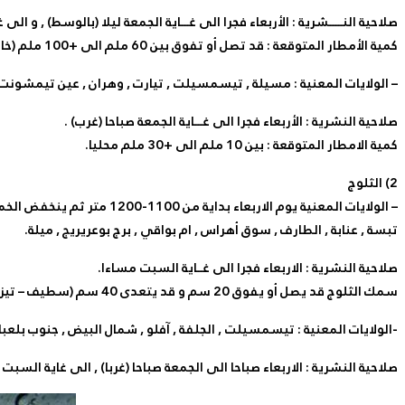
صلاحية النـــــشرية : الأربعاء فجرا الى غـــاية الجمعة ليلا (بالوسط) , و الى
كمية الأمطار المتوقعة : قد تصل أو تفوق بين 60 ملم الى +100 ملم (خاصة سواحل الشرق).
– الولايات المعنية : مسيلة , تيسمسيلت , تيارت , وهران , عين تيمشونت ,
صلاحية النشرية : الأربعاء فجرا الى غـــاية الجمعة صباحا (غرب) .
كمية الامطار المتوقعة : بين 10 ملم الى +30 ملم محليا.
2) الثلوج
تبسة , عنابة , الطارف , سوق أهراس , ام بواقي , برج بوعريريج , ميلة.
صلاحية النشرية : الاربعاء فجرا الى غــاية السبت مساءا.
سمك الثلوج قد يصل أو يفوق 20 سم و قد يتعدى 40 سم (سطيف – تيزي وزو – شمال غرب ميلة , جيجل – بجاية – الأوراس – قمم الأطلس البليدي – سوق أهراس)
-الولايات المعنية : تيسمسيلت , الجلفة , آفلو , شمال البيض , جنوب بلع
صلاحية النشرية : الاربعاء صباحا الى الجمعة صباحا (غربا) , الى غاية الس