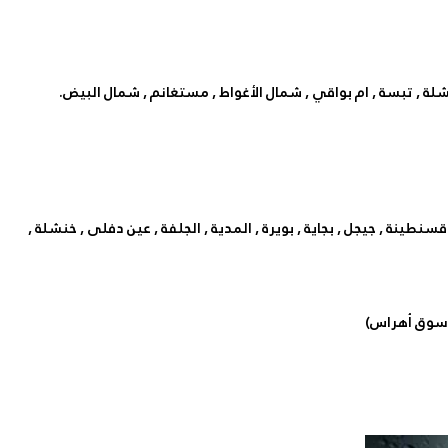
شلة , تبسة , ام بواقي , شمال الأغواط , مستغانم , شمال البيض.
 سطيف , بليدة , بومرداس , تيزي وزو , باتنة , قسنطينة , جيجل , بجاية , بويرة , المدية , الجلفة , عين دفلى , خنشلة ,