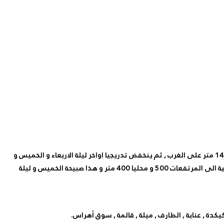
كما ستكون الثلوج حاضرة على المرتفعات الوسطى و الشرقية بداية من المرتفعات التي يترواح علوها بين 1100 متر الى 1200 متر يوم الغد و 1400 متر على الغرب , ثم ينخفض تدريجيا اواخر ليلة الاربعاء و الخميس و
الجمعة على المرتفعات التي التي يترواح علوها بين 600 متر الى 700 متر وسطا و شرقا مع احتمالية أن ينخفض ببعض المناطق الوسطى و الشرقية الى المرتفعات 500 و محليا 400 متر و هذا صبيحة الخميس و ليلة
سكيكدة , عنابة , الطارف , ميلة , قالمة , سوق أهراس.