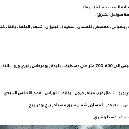
 غــاية السبت مساءا (شرقا).
 بلعباس , معسكر , تلمسان , سعيدة , غيليزان , شلف , الجلفة , باتنة , خن
– الولايات المعنية يوم الاربعاء بداية من 1100-1200 متر ثم ينخفض الخميس الى 600-700 متر هي :
باس , سعيدة , تلمسان , شمال سرق مسيلة , برج بوعريريج.
بت مساءا وسط و شرق.