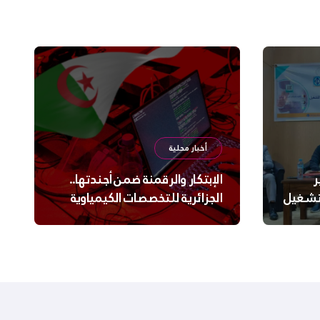
أخبار محلية
ر
الإبتكار والرقمنة ضمن أجندتها..
لتشغيل
الجزائرية للتخصصات الكيمياوية
ترعى تحدي الإبتكار الجزائري