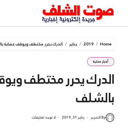
Ski
t
conten
Home
2019
يناير
الدرك يحرر مختطف ويوقف عصابة بال
أخبار محلية
الدرك يحرر مختطف ويوقف
بالشلف
By التحرير
يناير 31, 2019
لا توجد تعليقات