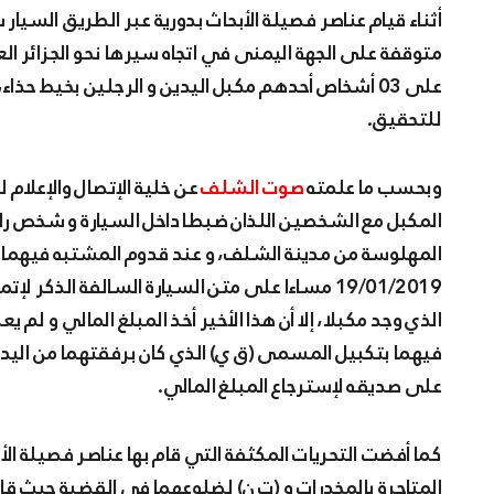
أثناء قيام عناصر فصيلة الأبحاث بدورية عبر الطريق السيار شرق غرب، لفت انتباههم وجود سيارة نوع فولسفاغن كادي
متوقفة على الجهة اليمنى في اتجاه سيرها نحو الجزائر العا
على 03 أشخاص أحدهم مكبل اليدين و الرجلين بخيط حذ
للتحقيق.
وبحسب ما علمته
صوت الشلف
عن خلية الإتصال والإعلام 
المكبل مع الشخصين اللذان ضبطا داخل السيارة و شخص رابع
المهلوسة من مدينة الشلف، و عند قدوم المشتبه فيهما (ح ز
19/01/2019 مساءا على متن السيارة السالفة الذ
فيهما بتكبيل المسمى (ق ي) الذي كان برفقتهما من اليدين
على صديقه لإسترجاع المبلغ المالي.
كما أفضت التحريات المكثفة التي قام بها عناصر فصيلة ال
المتاجرة بالمخدرات و (ت ن) لضلوعهما في القضية حيث قا