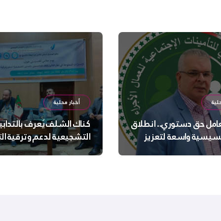
لية
أخبار محلية
عامل حق دستوري.. انطلاق
كناك الشلف يُعرف بالتدابي
سيسية واسعة لتعزيز
التشجيعية لدعم وترقية ا
 الجسدية والنفسية