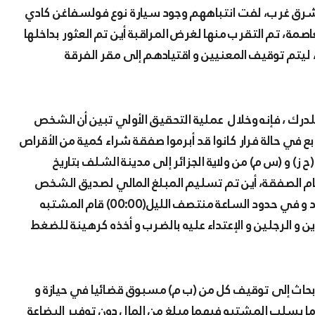
صمة، تم التقرب منها لغرض المراقبة أين تم العثور بداخلها
اء، ليتم توقيف المعنيين و اقتيادهم إلى مقر الفرقة
للدرك ، فإنه وخلال عملية التحقيق الأولي تبين أن الشخص
 في حالة فرار كانوا قد أبرموا صفقة شراء كمية من الأقراص
) و (س م) من ولاية الجزائر إلى مدينة الشلف بتاريخ
كر لإتمام الصفقة، أين تم تسليم المبلغ المالي لصديق الشخص
الذي وجد مكبلا، إلا أن هذا الأخير أخذ المبلغ المالي و لم يعد و في حدود الساعة منتصف الليل(00:00) قام المشتبه
 و الرجلين و الإعتداء عليه بالضرب و أخذه كرهينة للضغط
أبحاث إلى توقيف كل من (ب م) مسبوق قضائيا في حيازة و
ما بسلب المشتبه فيهما مبلغ من المال دون توفير البضاعة