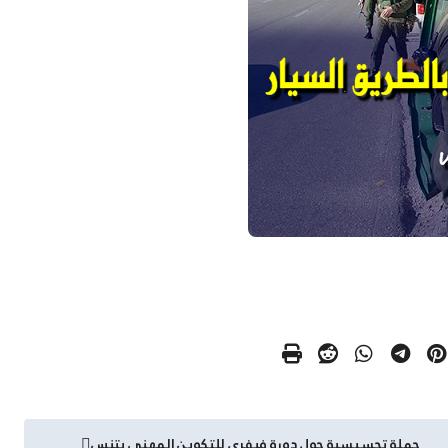
حملة تحسيسية حول دورة فيفري للتكوين المهني بتنس