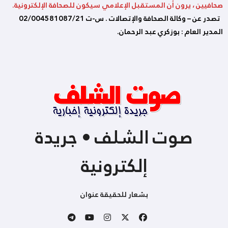
صحافيين ، يرون أن المستقبل الإعلامي سيكون للصحافة الإلكترونية.
تصدر عن – وكالة الصحافة والإتصالات . س-ت 02/004581087/21
المدير العام : بوزكري عبد الرحمان.
صوت الشلف • جريدة
إلكترونية
بشعار للحقيقة عنوان