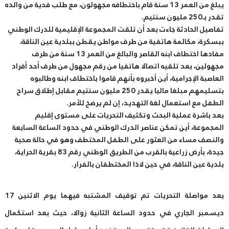
يبلغ من العمر 13 سنة قام باختطافه مجهولون، مع طلب فدية من والده
تقدر بـ250 مليون سنتيم.
تفاصيل الحادثة جاءت بعد أن تلقت المجموعة الإقليمية للدرك الوطني
ببسكرة، مكالمة هاتفية من طرف مواطن يقطن ببلدية عين الناقة،
مفادها اختطاف ابنه القاصر والبالغ من العمر 13 سنة من طرف
مجهولين، بعد تلقيه اتصالا هاتفيا من رقم مجهول من طرف أحد أفراد
العاصبة الإجرامية، أين أخبروه بأنهم قاموا باختطاف ابنه وطالبوه
بتسليمهم مبلغا ماليا يقدر 250 مليون سنتيم مقابل إطلاق سراح
الطفل مع استعمال لغة التهديد، إن لم يرضخ للأمر.
بعد
باشرة عملية البحث وتكثيف التحريات على مستوى إقليم
المجموعة، أين تمكن عناصر الدرك الوطني في حدود الساعة السابعة
والنصف مساء من العثور على الطفل المختطف وهو في حالة صحية
جيدة، بأرض زراعية بالقرب من الطريق الوطني رقم 83 بقرية الحراية،
بلدية عين الناقة، في حين لاذا المختطفان بالفرار.
بعد مواصلة التحريات تم توقيف المشتبه فيهما يوم الاثنين 17
ديسمبر الجاري في حدود الساعة الثانية زوالا، حيث بعد استكمال