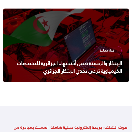
أخبار محلية
الإبتكار والرقمنة ضمن أجندتها.. الجزائرية للتخصصات
الكيمياوية ترعى تحدي الإبتكار الجزائري
صوت الشلف ،جريدة إلكترونية محلية شاملة، أسست بمبادرة من