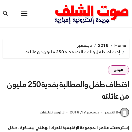
Ski
t
conten
Home
2018
ديسمبر
إختطاف طفل والمطالبة بفدية 250 مليون من عائلته
الوطن
إختطاف طفل والمطالبة بفدية 250 مليون
من عائلته
By التحرير
ديسمبر 19, 2018
لا توجد تعليقات
إسترجعت، عناصر المجموعة الإقليمية للدرك الوطني ببسكرة ، طفل