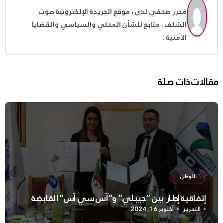
محرر صحفي لدى ، موقع الجريدة الإلكترونية صوت
الشلف . متابع للشأن المحلي والسياسي والقضايا
الأمنية .
مقالات ذات صلة
الوطن
إتفاقية إطار بين “جيبلي” و”آس سي آس” القابضة
التحرير
أكتوبر 16, 2024