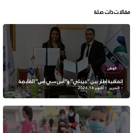
مقالات ذات صلة
الوطن
إتفاقية إطار بين “جيبلي” و”آس سي آس” القابضة
التحرير
أكتوبر 16, 2024