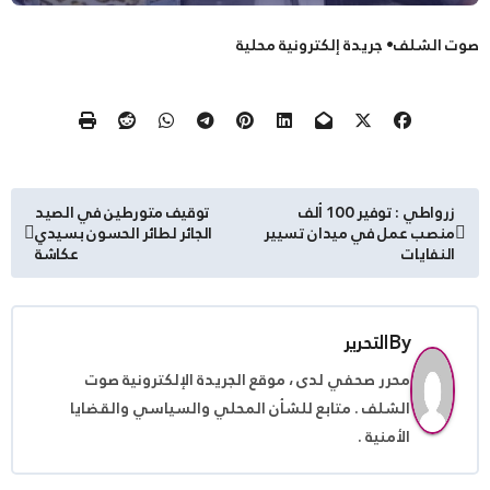
صوت الشلف• جريدة إلكترونية محلية
تصفّح
زرواطي : توفير 100 ألف
توقيف متورطين في الصيد
منصب عمل في ميدان تسيير
الجائر لطائر الحسون بسيدي
المقالات
النفايات
عكاشة
By
التحرير
محرر صحفي لدى ، موقع الجريدة الإلكترونية صوت
الشلف . متابع للشأن المحلي والسياسي والقضايا
الأمنية .