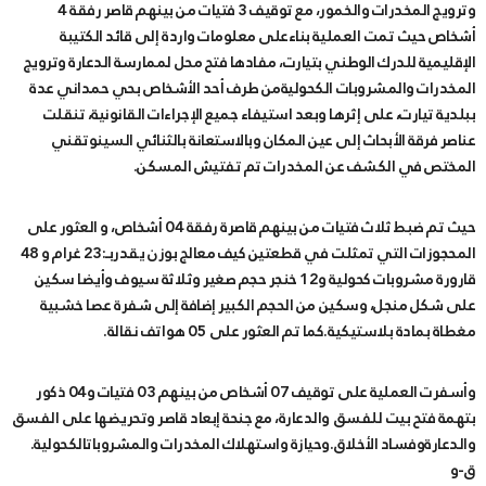
وترويج المخدرات والخمور، مع توقيف 3 فتيات من بينهم قاصر رفقة 4
أشخاص حيث تمت العملية بناءعلى معلومات واردة إلى قائد الكتيبة
الإقليمية للدرك الوطني بتيارت، مفادها فتح محل لممارسة الدعارة وترويج
المخدرات والمشروبات الكحوليةمن طرف أحد الأشخاص بحي حمداني عدة
ببلدية تيارت، على إثرها وبعد استيفاء جميع الإجراءات القانونية، تنقلت
عناصر فرقة الأبحاث إلى عين المكان وبالاستعانة بالثنائي السينوتقني
المختص في الكشف عن المخدرات تم تفتيش المسكن.
حيث تم ضبط ثلاث فتيات من بينهم قاصرة رفقة 04 أشخاص، و العثور على
المحجوزات التي تمثلت في قطعتين كيف معالج بوزن يقدربـ:23 غرام و 48
قارورة مشروبات كحولية و12 خنجر حجم صغير وثلاثة سيوف وأيضا سكين
على شكل منجل، وسكين من الحجم الكبير إضافة إلى شفرة عصا خشبية
مغطاة بمادة بلاستيكية.كما تم العثور على 05 هواتف نقالة.
وأسفرت العملية على توقيف 07 أشخاص من بينهم 03 فتيات و04 ذكور
بتهمة فتح بيت للفسق والدعارة، مع جنحة إبعاد قاصر وتحريضها على الفسق
والدعارةوفساد الأخلاق.وحيازة واستهلاك المخدرات والمشروباتالكحولية.
ق-و