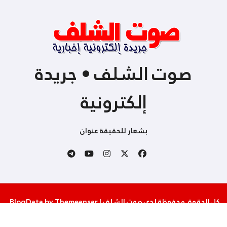
صوت الشلف • جريدة
إلكترونية
بشعار للحقيقة عنوان
كل الحقوق محفوظة لدى صوت الشلف
|
Themeansar
by
BlogData
.
من نحن
إتصل بنا
سياسة الخصوصية والإستخدام