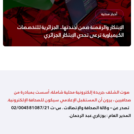
أخبار محلية
الإبتكار والرقمنة ضمن أجندتها.. الجزائرية للتخصصات
الكيمياوية ترعى تحدي الإبتكار الجزائري
صوت الشلف ،جريدة إلكترونية محلية شاملة، أسست بمبادرة من
صحافيين ، يرون أن المستقبل الإعلامي سيكون للصحافة الإلكترونية.
تصدر عن – وكالة الصحافة والإتصالات . س-ت 02/004581087/21
المدير العام : بوزكري عبد الرحمان.