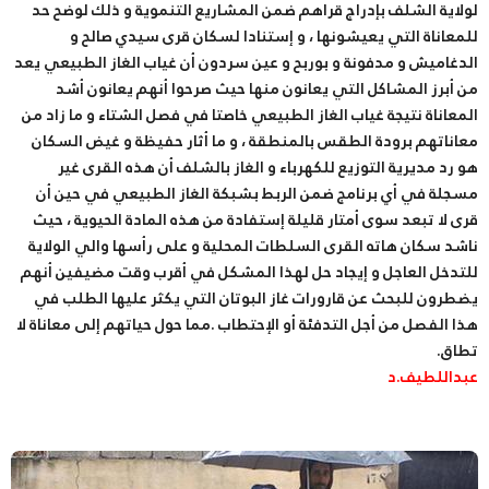
ﻟﻮﻻﻳﺔ ﺍﻟﺸﻠﻒ ﺑﺈﺩﺭﺍﺝ ﻗﺮﺍﻫﻢ ﺿﻤﻦ ﺍﻟﻤﺸﺎﺭﻳﻊ ﺍﻟﺘﻨﻤﻮﻳﺔ ﻭ ﺫﻟﻚ ﻟﻮﺿﺢ ﺣﺪ
ﻟﻠﻤﻌﺎﻧﺎﺓ ﺍﻟﺘﻲ ﻳﻌﻴﺸﻮﻧﻬﺎ ، ﻭ ﺇﺳﺘﻨﺎﺩﺍ ﻟﺴﻜﺎﻥ ﻗﺮﻯ ﺳﻴﺪﻱ ﺻﺎﻟﺢ ﻭ
ﺍﻟﺪﻏﺎﻣﻴﺶ ﻭ ﻣﺪﻓﻮﻧﺔ ﻭ ﺑﻮﺭﺑﺢ ﻭ ﻋﻴﻦ ﺳﺮﺩﻭﻥ ﺃﻥ ﻏﻴﺎﺏ ﺍﻟﻐﺎﺯ ﺍﻟﻄﺒﻴﻌﻲ ﻳﻌﺪ
ﻣﻦ ﺃﺑﺮﺯ ﺍﻟﻤﺸﺎﻛﻞ ﺍﻟﺘﻲ ﻳﻌﺎﻧﻮﻥ ﻣﻨﻬﺎ ﺣﻴﺚ ﺻﺮﺣﻮﺍ ﺃﻧﻬﻢ ﻳﻌﺎﻧﻮﻥ ﺃﺷﺪ
ﺍﻟﻤﻌﺎﻧﺎﺓ ﻧﺘﻴﺠﺔ ﻏﻴﺎﺏ ﺍﻟﻐﺎﺯ ﺍﻟﻄﺒﻴﻌﻲ ﺧﺎﺻﺘﺎ ﻓﻲ ﻓﺼﻞ ﺍﻟﺸﺘﺎء ﻭ ﻣﺎ ﺯﺍﺩ ﻣﻦ
ﻣﻌﺎﻧﺎﺗﻬﻢ ﺑﺮﻭﺩﺓ ﺍﻟﻄﻘﺲ ﺑﺎﻟﻤﻨﻄﻘﺔ ، ﻭ ﻣﺎ ﺃﺛﺎﺭ ﺣﻔﻴﻈﺔ ﻭ ﻏﻴﺾ ﺍﻟﺴﻜﺎﻥ
ﻫﻮ ﺭﺩ ﻣﺪﻳﺮﻳﺔ ﺍﻟﺘﻮﺯﻳﻊ ﻟﻠﻜﻬﺮﺑﺎء ﻭ ﺍﻟﻐﺎﺯ ﺑﺎﻟﺸﻠﻒ ﺃﻥ ﻫﺬﻩ ﺍﻟﻘﺮﻯ ﻏﻴﺮ
ﻣﺴﺠﻠﺔ ﻓﻲ ﺃﻱ ﺑﺮﻧﺎﻣﺞ ﺿﻤﻦ ﺍﻟﺮﺑﻂ ﺑﺸﺒﻜﺔ ﺍﻟﻐﺎﺯ ﺍﻟﻄﺒﻴﻌﻲ ﻓﻲ ﺣﻴﻦ ﺃﻥ
ﻗﺮﻯ ﻻ ﺗﺒﻌﺪ ﺳﻮﻯ ﺃﻣﺘﺎﺭ ﻗﻠﻴﻠﺔ ﺇﺳﺘﻔﺎﺩﺓ ﻣﻦ ﻫﺬﻩ ﺍﻟﻤﺎﺩﺓ ﺍﻟﺤﻴﻮﻳﺔ ، ﺣﻴﺚ
ﻧﺎﺷﺪ ﺳﻜﺎﻥ ﻫﺎﺗﻪ ﺍﻟﻘﺮﻯ ﺍﻟﺴﻠﻄﺎﺕ ﺍﻟﻤﺤﻠﻴﺔ ﻭ ﻋﻠﻰ ﺭﺃﺳﻬﺎ ﻭﺍﻟﻲ ﺍﻟﻮﻻﻳﺔ
ﻟﻠﺘﺪﺧﻞ ﺍﻟﻌﺎﺟﻞ ﻭ ﺇﻳﺠﺎﺩ ﺣﻞ ﻟﻬﺬﺍ ﺍﻟﻤﺸﻜﻞ ﻓﻲ ﺃﻗﺮﺏ ﻭﻗﺖ ﻣﻀﻴﻔﻴﻦ ﺃﻧﻬﻢ
ﻳﻀﻄﺮﻭﻥ ﻟﻠﺒﺤﺚ ﻋﻦ ﻗﺎﺭﻭﺭﺍﺕ ﻏﺎﺯ ﺍﻟﺒﻮﺗﺎﻥ ﺍﻟﺘﻲ ﻳﻜﺜﺮ ﻋﻠﻴﻬﺎ ﺍﻟﻄﻠﺐ ﻓﻲ
ﻫﺬﺍ ﺍﻟﻔﺼﻞ ﻣﻦ ﺃﺟﻞ ﺍﻟﺘﺪﻓﺌﺔ ﺃﻭ ﺍﻹﺣﺘﻄﺎﺏ .ﻣﻤﺎ ﺣﻮﻝ ﺣﻴﺎﺗﻬﻢ ﺇﻟﻰ ﻣﻌﺎﻧﺎﺓ ﻻ
ﺗﻄﺎﻕ.
عبداللطيف.د