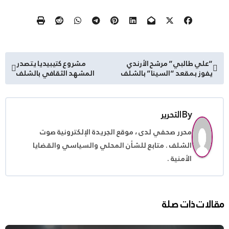
تصفّح
“علي طالبي” مرشح الأرندي
مشروع كتيبيديا يتصدر
يفوز بمقعد “السينا” بالشلف
المشهد الثقافي بالشلف
المقالات
By
التحرير
محرر صحفي لدى ، موقع الجريدة الإلكترونية صوت
الشلف . متابع للشأن المحلي والسياسي والقضايا
الأمنية .
مقالات ذات صلة