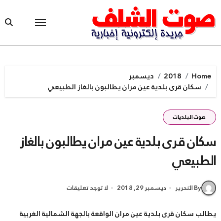
Ski
t
conten
Home
2018
ديسمبر
ﺳﻜﺎﻥ ﻗﺮﻯ ﺑﻠﺪﻳﺔ ﻋﻴﻦ ﻣﺮﺍﻥ ﻳﻄﺎﻟﺒﻮﻥ ﺑﺎﻟﻐﺎﺯ ﺍﻟﻄﺒﻴﻌﻲ
صوت البلديات
ﺳﻜﺎﻥ ﻗﺮﻯ ﺑﻠﺪﻳﺔ ﻋﻴﻦ ﻣﺮﺍﻥ ﻳﻄﺎﻟﺒﻮﻥ ﺑﺎﻟﻐﺎﺯ
ﺍﻟﻄﺒﻴﻌﻲ
By التحرير
ديسمبر 29, 2018
لا توجد تعليقات
ﻳﻄﺎﻟﺐ ﺳﻜﺎﻥ ﻗﺮﻯ ﺑﻠﺪﻳﺔ ﻋﻴﻦ ﻣﺮﺍﻥ ﺍﻟﻮﺍﻗﻌﺔ ﺑﺎﻟﺠﻬﺔ ﺍﻟﺸﻤﺎﻟﻴﺔ ﺍﻟﻐﺮﺑﻴﺔ