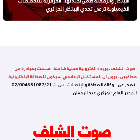
الإبتكار والرقمنة ضمن أجندتها.. الجزائرية للتخصصات
الكيمياوية ترعى تحدي الإبتكار الجزائري
صوت الشلف ،جريدة إلكترونية محلية شاملة، أسست بمبادرة من
صحافيين ، يرون أن المستقبل الإعلامي سيكون للصحافة الإلكترونية.
تصدر عن – وكالة الصحافة والإتصالات . س-ت 02/004581087/21
المدير العام : بوزكري عبد الرحمان.