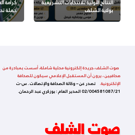
النتائج الأولية للانتخابات التشريعية
كرامة ال
بولاية الشلف
حملة تح
السلامة
بالشلف
صوت الشلف ،جريدة إلكترونية محلية شاملة، أسست بمبادرة من
صحافيين ، يرون أن المستقبل الإعلامي سيكون للصحافة
الإلكترونية.
تصدر عن – وكالة الصحافة والإتصالات . س-ت
02/004581087/21 المدير العام : بوزكري عبد الرحمان.