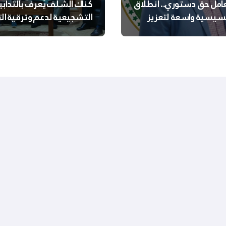
عامل حق دستوري.. انطلاق
كناك الشلف يُعرف بالتدابي
سيسية واسعة لتعزيز
التشجيعية لدعم وترقية ا
 الجسدية والنفسية