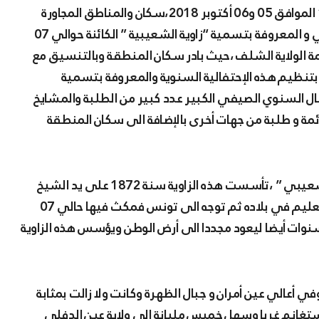
لدائرة عين أمران الذكرى 146 لتأسيس زاوية الشيخ شعيبي و المعروفة بتسمية “زاوية الشعيبية ” الكائنة حوالي 07
ن مقر الدائرة وأكثر من 40 كم عن عاصمة الولاية الشلف ،حيث بادر سكان المنطقة وبالتنسيق مع
 بتنظيم هذه الإحتفالية السنوية والمعروفة بتسمية
حتفال السنوي الصيفي الكبير عدد كبير من الطلبة والمشايخ
أئمة و طلبة من جهات أخرى بالإضافة الى سكان المنطقة
وحسب شيخ الزاوية مولود حسين عبدالقادر بن سعدية الشعيبي ” ،تأسست هذه الزاوية سنة 1872 على يد الشيخ
المولود الشعيبي الأزهري وذلك بعد أن المبادئ الأولية للتعليم في بلاده ثم توجه الى تونس فمكث فيها حالي 07
ات ،ثم انتقل الى الجامع الأزهر بمصر فمكث فيه 07 سنوات أيضا ليعود مجددا الى أرض الوطن ويؤسس هذه الزاوية
 أعالي عين أمران و جبال الظهرة وكانت ولا زالت بمثابة
تغانم غربا وسهل خميس مليانة الى ولاية عين الدفلى