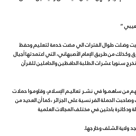
عيبي “
 بقيت وضلت طوال الفترات الي مضت خدمة لتعليم وحفظ
رق وكذلك من طريق الإمام الأصبهاني، التي اعتمدتها أجيال
تخرج سنويا عشرات الطلبة الحافظين والحاملين للقرآن
م من ساهمـوا في نشـر تعاليـم الإسلام، وقاومـوا حملات
 وصاحبت الحملة الفرنسية على الجزائر ،كما أن العديد من
ة ودكاترة باحثين في مختلف المجالات العلمية
د ولاية الشلف وخارجها.