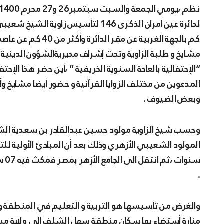
نظم ،يومي الجمعة والسبت سبتمبر26 و27 محرم 1400 الموافق 05 و06 أكتوبر 2018،سكان والمناطق المجاورة
كم بالجهة الغربية ع
مشايخ و طلبة الزاوية وتحت إشراف مديريةالشؤون الدينية
“الإحتفالية بالعادة السنوية الخريفية ” ،أين حضر هذا الإ
المدعوين من مختلف الزوايا القرآنية و حضور أيضا مشايخ و
وبعض الضيوف .
سنو
.
والغرض من تأسيسها هو التربية و التعليم في المنطقة وفي
منارة أستضاء بها سكان منطقة سهل الشلف الى ولاية مس