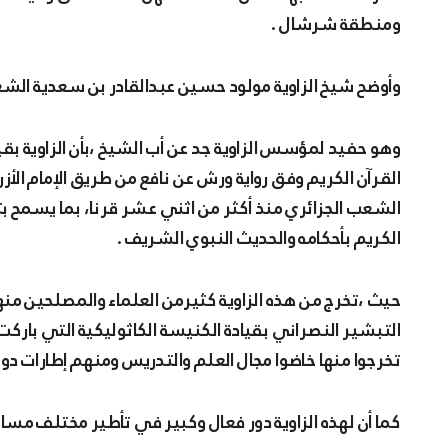
ومنطقة شرشال .
وأوضح شيخ الزاوية مولود حسين عبدالقادر بن سعدية الش
وهو حفيد لمؤسس الزاوية جد عن أب الشيخ ،بأن الزاوية
القرآن الكريم وفق رواية ورش عن نافع من طريق الإمام الأز
الشعب الجزائري منذ أكثر من اثني عشر قرنا، بما يسمح ب
الكريم بأحكامه والحديث النبوي الشريف .
حيث ،تخرج من هذه الزاوية كثيرمن العلماء والمصلحين منه
التبشير النصراني بقيادة الكنيسة الكاثوليكية التي باركت
تخرجوا منها خاضوا مجال العلم والتدريس ومنهم إطارات دول
كما أن لهذه الزاوية دور فعال وكبير في تأطير مختلف مساج