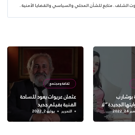
وت الشلف . متابع للشأن المحلي والسياسي والقضايا الأمنية .
ثقافة ومجتمع
ة بوشارب
عثمان عريوات يعود للساحة
ها الجديدة “لا
الفنية بفيلم جديد
2, 2022
التحرير
يوليو 2, 2022