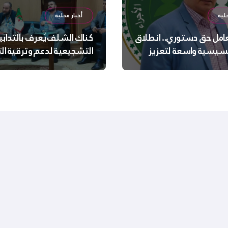
لية
أخبار محلية
عامل حق دستوري.. انطلاق
كناك الشلف يُعرف بالتدابي
سيسية واسعة لتعزيز
التشجيعية لدعم وترقية ا
 الجسدية والنفسية