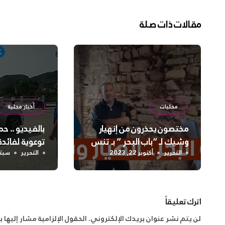
مقالات ذات صلة
محليات
أخبار محلية
مختصون يحذرون من إنهيار
بالفيديو .. 
وشيك لـ “باب البحر ” بـ تنس
توعوية لفائد
لدورة التكوي
التحرير
أكتوبر 22, 2023
التحرير
سبتمبر 
اترك تعليقاً
لن يتم نشر عنوان بريدك الإلكتروني.
الحقول الإلزامية مشار إليها ب