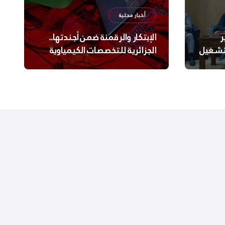
أخبار محلية
ر
الإبتكار والرقمنة ضمن أجندتها..
لتشغيل
الجزائرية للتخصصات الكيمياوية
ترعى تحدي الإبتكار الجزائري