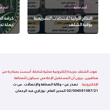
أخبار محلية
أخبار مح
النتائج الأولية للانتخابات التشريعية
كرامة ال
بولاية الشلف
حملة تح
السلامة
بالشلف
صوت الشلف ،جريدة إلكترونية محلية شاملة، أسست بمبادرة من
صحافيين ، يرون أن المستقبل الإعلامي سيكون للصحافة
الإلكترونية.
تصدر عن – وكالة الصحافة والإتصالات . س-ت
02/004581087/21 المدير العام : بوزكري عبد الرحمان.