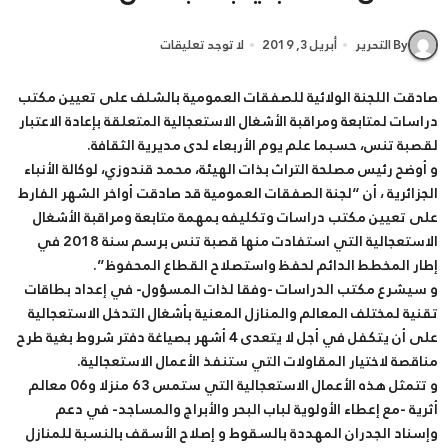
By التحرير
أبريل 3, 2019
لا توجد تعليقات
صادقت اللجنة الولائية للصفقات العمومية بالشلف على تعيين مكتب
دراسات لمتابعة ومراقبة الأشغال الاستعجالية المتعلقة بإعادة الاعتبار
لقصبة تنس، حسبما علم يوم الأربعاء لدى مديرية الثقافة.
و أوضح رئيس مصلحة التراث بذات الهيئة، محمد قندوزي، لوكالة الأنباء
الجزائرية ، أن “لجنة الصفقات العمومية قد صادقت أواخر الشهر الفارط
على تعيين مكتب دراسات وتكليفه بمهمة متابعة ومراقبة الأشغال
الاستعجالية التي استفادت منها قصبة تنس برسم سنة 2018 في
إطار المخطط الدائم لحفظ واستصلاح القطاع المحفوظ”.
و سيشرع مكتب الدراسات -وفقا لذات المسؤول- في إعداد بطاقات
تقنية لمختلف المعالم والمنازل المعنية بأشغال التدخل الاستعجالية
على أن يتكفل في أجل لا يتعدى 4 أشهر بصياغة دفتر شروط بغية طرح
مناقصة لاختيار المقاولات التي ستنفذ الأعمال الاستعجالية.
و تتمثل هذه الأعمال الاستعجالية التي ستمس 63 منزلا و06 معالم
أثرية -مع إعطاء الأولوية لباب البحر والأبراج والمساجد- في دعم
وإسناد الجدران المهددة بالسقوط و إصلاح الأسقف بالنسبة للمنازل