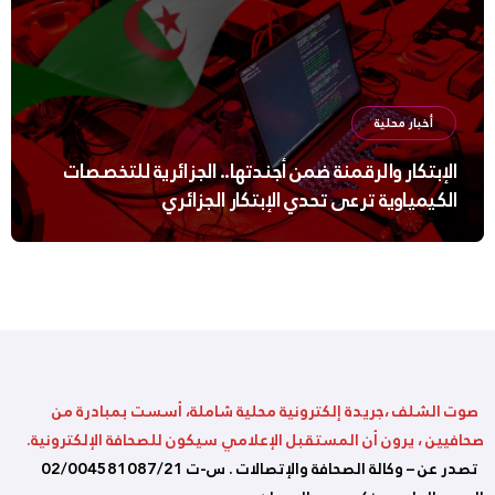
أخبار محلية
الإبتكار والرقمنة ضمن أجندتها.. الجزائرية للتخصصات
الكيمياوية ترعى تحدي الإبتكار الجزائري
صوت الشلف ،جريدة إلكترونية محلية شاملة، أسست بمبادرة من
صحافيين ، يرون أن المستقبل الإعلامي سيكون للصحافة الإلكترونية.
تصدر عن – وكالة الصحافة والإتصالات . س-ت 02/004581087/21