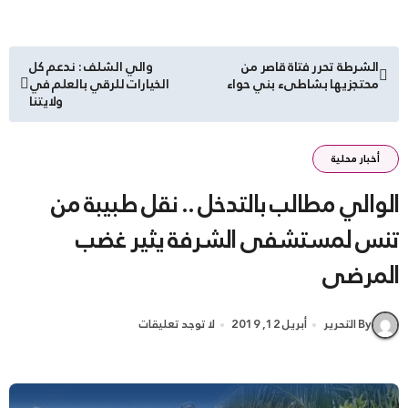
تصفّح
الشرطة تحرر فتاة قاصر من
والي الشلف : ندعم كل
محتجزيها بشاطىء بني حواء
الخيارات للرقي بالعلم في
المقالات
ولايتنا
أخبار محلية
الوالي مطالب بالتدخل .. نقل طبيبة من
تنس لمستشفى الشرفة يثير غضب
المرضى
By التحرير
أبريل 12, 2019
لا توجد تعليقات