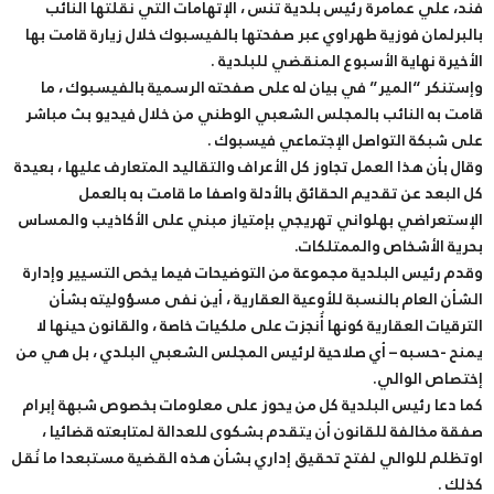
فند، علي عمامرة رئيس بلدية تنس ، الإتهامات التي نقلتها النائب
بالبرلمان فوزية طهراوي عبر صفحتها بالفيسبوك خلال زيارة قامت بها
الأخيرة نهاية الأسبوع المنقضي للبلدية .
وإستنكر “المير” في بيان له على صفحته الرسمية بالفيسبوك ، ما
قامت به النائب بالمجلس الشعبي الوطني من خلال فيديو بث مباشر
على شبكة التواصل الإجتماعي فيسبوك .
وقال بأن هذا العمل تجاوز كل الأعراف والتقاليد المتعارف عليها ، بعيدة
كل البعد عن تقديم الحقائق بالأدلة واصفا ما قامت به بالعمل
الإستعراضي بهلواني تهريجي بإمتياز مبني على الأكاذيب والمساس
بحرية الأشخاص والممتلكات.
وقدم رئيس البلدية مجموعة من التوضيحات فيما يخص التسيير وإدارة
الشأن العام بالنسبة للأوعية العقارية ، أين نفى مسؤوليته بشأن
الترقيات العقارية كونها أُنجزت على ملكيات خاصة ، والقانون حينها لا
يمنح -حسبه – أي صلاحية لرئيس المجلس الشعبي البلدي ، بل هي من
إختصاص الوالي.
كما دعا رئيس البلدية كل من يحوز على معلومات بخصوص شبهة إبرام
صفقة مخالفة للقانون أن يتقدم بشكوى للعدالة لمتابعته قضائيا ،
اوتظلم للوالي لفتح تحقيق إداري بشأن هذه القضية مستبعدا ما نُقل
كذلك .