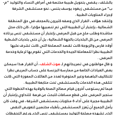
بالشلف ، يقضي بتحويل طبيبة مختصة في أمراض النساء والتوليد “م-
ب” من مستشفى زيغود يوسف بتنس ، نحو مستشفى الشرفة
لإجراء المناوبات الطبية .
وإنتقد هؤلاء ، القرار الذي وصفه كثيرون بالمجحف في حق المنطقة
الشمالية ، بإعتبار أن الطبيبة التي تم تنصبيها مؤخرا ، كان ذلك محل
مناشدة وطلب ملح من قبل المرضى بإعتبار أن مستشفى تنس يرتاده
المرضى من كل البلديات بالجهة الشمالية ، بل أن حتى بلديات الشطية
أولاد فارس والزبوجة كانت تقصد المصلحة التي كانت تشرف عليها
الطبيبة نظرا للمعاملة الجيدة والخدمات التي تقوم بها لرعاية وخدمة
المرضى .
و قال مواطنون في تصريحاتهم لـ
صوت الشلف
، أن القرار هذا سيمكن
بعض العيادات الخاصة من ممارسة البزنسة على حساب المريض نظرا
للتكاليف الباهضة وغير المتوفرة لعدد من العائلات المعوزة التي كانت
تتلقى هذه الخدمات بالمستشفى تحت متابعة الطبيبة .
فيما لم يستوعب آخرون قيام مصالح الصحة بالولاية بهذه الخطوة التي
ستجبر المرضى على قطع مسافات للبحث عن فرصة للتداوي بإعتبار أن
الطبيبة مجبرة على أداء 6 مناوبات بمستشفى الشرفة ، في وقت كان
يأمل الجميع أن يُعزز المستشفى بأطباء مختصين لتعويض النقص
الذي تشهده مصلحة التوليد بمستشفى تنس الذي ورغم التحفظات