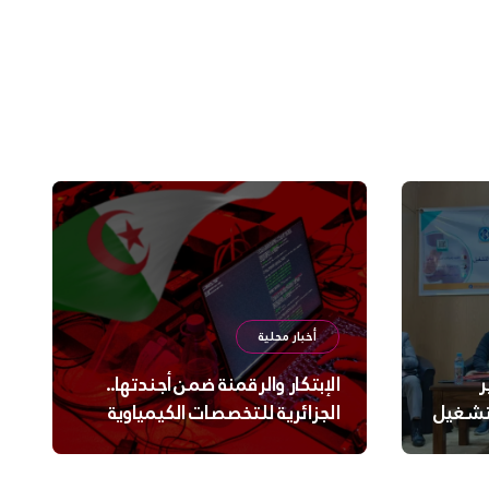
أخبار محلية
ر
الإبتكار والرقمنة ضمن أجندتها..
لتشغيل
الجزائرية للتخصصات الكيمياوية
ترعى تحدي الإبتكار الجزائري