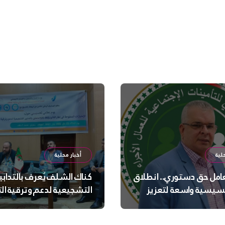
لية
أخبار محلية
عامل حق دستوري.. انطلاق
كناك الشلف يُعرف بالتدابي
سيسية واسعة لتعزيز
التشجيعية لدعم وترقية ا
 الجسدية والنفسية