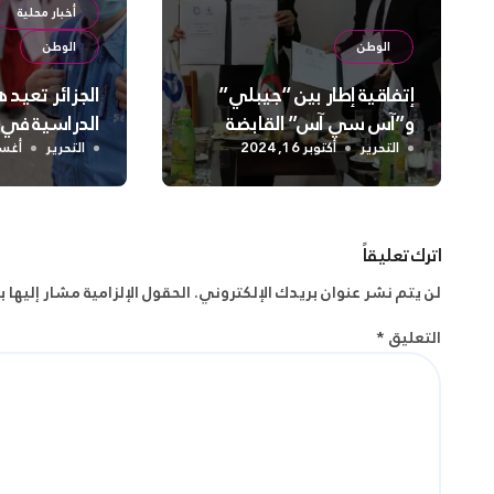
أخبار محلية
الوطن
الوطن
إتفاقية إطار بين “جيبلي”
الجزائر تعيد 
و”آس سي آس” القابضة
الدراسية في 
الابتدائية
التحرير
أكتوبر 16, 2024
التحرير
أغسطس 
اترك تعليقاً
لن يتم نشر عنوان بريدك الإلكتروني.
الحقول الإلزامية مشار إليها ب
التعليق
*