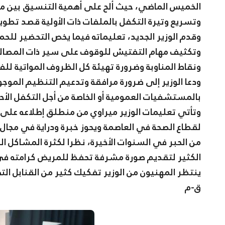
الخميس الماضي، حيث ألح على أهمية التنسيق بين مخ
وتسريع وتيرة التكفل بالملفات ذات الأولية قصد تطوير
وتكثيف مهام التفتيش للوقوف على سير ذات المصال
ونقاط المناوبة وضرورة تهيئة كل الظروف المواتية لل
ودعا الوزير إلى ضرورة مرافقة وتدعيم التنظيم الموجو
بالمستشفيات العمومية أو الخاصة من أجل التكفل الأحس
وتأتي تعليمات الوزير ميراوي من منطلق إطلاعه على واق
لقطاع الصحة في العاصمة ويحوز خبرة ودراية في مجال 
من الحبر في السنوات الأخيرة، نظرا لكثرة المشاكل ا
الكثير لتقديم صورة مشرفة تحفظ للمريض كرامته في عاص
ينتظر المهنيون من الوزير تفكيك كثير من القنابل 
ق-م