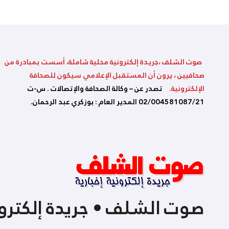
صوت الشلف ،جريدة إلكترونية محلية شاملة، أسست بمبادرة من
صحافيين ، يرون أن المستقبل الإعلامي سيكون للصحافة
الإلكترونية.
تصدر عن – وكالة الصحافة والإتصالات . س-ت
02/004581087/21 المدير العام : بوزكري عبد الرحمان.
صوت الشلف • جريدة إلكترون