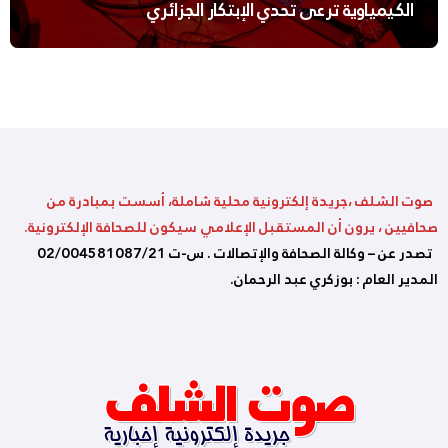
الكيمياوية ترعى تحدي الإبتكار الجزائري
صوت الشلف ،جريدة إلكترونية محلية شاملة، أسست بمبادرة من
صحافيين ، يرون أن المستقبل الإعلامي سيكون للصحافة الإلكترونية.
تصدر عن – وكالة الصحافة والإتصالات . س-ت 02/004581087/21
المدير العام : بوزكري عبد الرحمان.