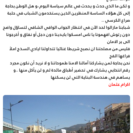
و لكن ما الذي حدث و يحدث في عالم سياسة اليوم ،و هل الوطن بحاجة
إلى كل هؤلاء الساسة المنظرين الذين يستخدمون الشباب في حلبة
صراع الكرسي ..
شبابنا مازالوا لحد الآن في انتظار الجواب الوافي الشافي لتساؤل واضح
دون رتوش افهمونا يا ناس امسكوا بايدينا دون دجل أو نفاق و أخرجونا
الى بر الامان
فليس من مصلحتنا ان نصبح شريطا غنائيا تتداولنا ايادي السذج املأ
فراغها الفج
نحن بحاجة لمن يشاركنا آمالنا الامنا طموحاتنا و لا نريد أن نكون مجرد
رقم انتخابي يشارك في تحضير أطباق مائدة لم و لن يأكل منها ..و
يساهم في هندسة البناية التي لن يسكنها
اكرام عثمان