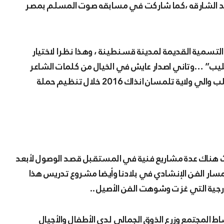
نشد الشارقه ،كما شاركت في مسابقه صوت المسلم بمصر
التسمية القديمة لمدينة قسنطينة ، وهذا نظرا لاختيار
ليب” …وتاني اصدار عايش في الخيال من كلمات الشاعر
جمال بكري و أما الألحان فتعود الى شخصي وذلك نزولا لطلب والي ولاية تلمسان انذاك 2016 خلال تنظيم حملة
ث هناك عدة مشاريع فنية في المستقبل قصد الوصول لأبعد
ار الفن الإنشادي في بلادنا وأيضا مشروع تدريس هذا
ارجية التي غزت وشوهت الفن الأصيل ..
ط المجتمع وزرع الذوق الجمالي لدى الأطفال والأجيال