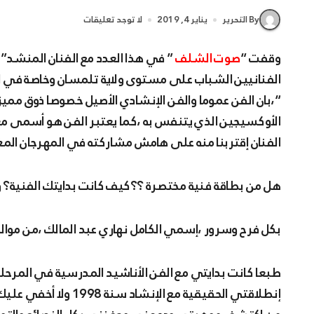
By التحرير
يناير 4, 2019
لا توجد تعليقات
وقفت “
صوت الشلف
” في هذا العدد مع الفنان المنشد” 
الفنانيين الشباب على مستوى ولاية تلمسان وخاصة في الف
“،بان الفن عموما والفن الإنشادي الأصيل خصوصا ذوق مميز للع
الأوكسيجين الذي يتنفس به ،كما يعتبر الفن هو أسمى معا
الفنان إقتربنا منه على هامش مشاركته في المهرجان المغا
هل من بطاقة فنية مختصرة ؟؟كيف كانت بدايتك الفنية؟ وما
بكل فرح وسرور ،إسمي الكامل نهاري عبد المالك ،من موال
طبعا كانت بدايتي مع الفن الأناشيد المدرسية في المرحلة
إنطلاقتي الحقيقية مع ا