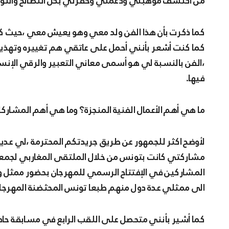
من اكتشف موهبتي ودعمني وحفزني بكل النصائح والتوج
كما ذكرت بأن هذا الفن ولد معي وهو يعيش معي ،حيث كنت
كما كنت أشعر بأنني أحمل على عاتقي هم تغييره وتهذيبه و
،الفن بالنسبة لي هو أسمى معاني التعبير والرقي الإنسا
فيها.
ما هي أهم الأعمال الفنية المنجزة؟ وما هي أهم المشار
لأوضح اكثر للجمهور عن طريق جريدتكم المحترمة ،لي عديد 
مشاركتي كانت بتونس من خلال الملتقى المغاربي لجمعية 
المشاركين في الإفتتاح الرسمي للمهرجان بحضور ممثل وزير 
الى ممثلي عدة دول منهم طبعا تونس المحثضنة المهرجان ،