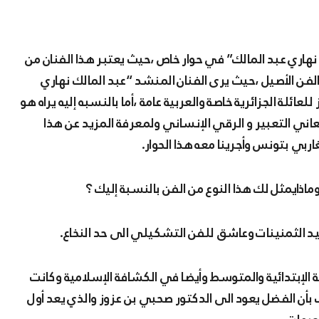
نهاري عبد المالك” في حوار خاص ،حيث يعتبر هذا الفنان من
ن الأصيل ،حيث يرى الفنان المنشد “عبد المالك نهاري
ائلة الجزائرية خاصة والعربية عامة ،أما بالنسبه إليه يراه هو
ني التعبير و الرقي الإنساني ولمعرفة المزيد عن هذا
ربي بتونس وأجرينا معه هذا الحوار.
ذايمثل لك هذا النوع من الفن بالنسبة إليك ؟
يد الثمنينات وعاشق للفن التشكيلي الى حد النخاع.
 الإبتدائية والمتوسط وأيضا في الكشافة الإسلامية وكانت
لإنشاد سنة 1998 ولا أخفي عليك بأن الفضل يعود الى الدكتور صحبي بن عزوز والذي يعد أول