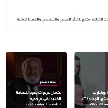
وت الشلف . متابع للشأن المحلي والسياسي والقضايا الأمنية .
ثقافة ومجتمع
ة بوشارب
عثمان عريوات يعود للساحة
ها الجديدة “لا
الفنية بفيلم جديد
2, 2022
التحرير
يوليو 2, 2022