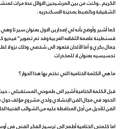
الكريم ..وكنت من بين المرشيحين الاوائل عدة مرات لم
الشقيقة وبالضبط بمدينة الاسكندريه .
كما أشير وأوضح بأنه لي إصدارين الاول بعنوان سيرتا وهي 
قسنطينة عاصمة الثقافه العربية وقد تم تصوير” فيديو ك
تحسيسيه بعنوان لا للمخذرات
ما هي الكلمة الختامية التي نختم بها هذا الحوار؟
قبل الكلمة الختامية أشير الى طموحي المستقبلي ، حي
الحدود في مجال الفن الإنشادي ولدي مشروع مؤلف حول مس
الفن للأديل من أجل المحافظة عليه من الشوائب الفتية الخ
اما كلمتي الختامية أطمح الى ترسيخ الفكر الفني في أوسا