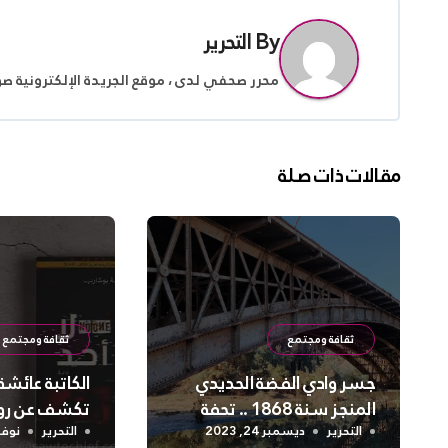
By
التحرير
محرر صحفي لدى ، موقع الجريدة الإلكترونية ص
مقالات ذات صلة
ثقافة ومجتمع
ثقافة ومجتمع
جسر وادي الفضة الحديدي
الكاتبة عائش
المنجز سنة 1868 .. تحفة
تكشف عن روايت
فنية قائمة
أحد /No One ”
التحرير
ديسمبر 24, 2023
التحرير
نوفمبر 4