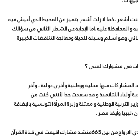
يهات .
 أشعر ،كما لا زلت أشعر بتميز عن المحيط الذي أعيش فيه
 المحافظة عليه .اما الإجابة عن الشطر الثاني من سؤالك
ني وهو أسلم وسيلة للحياة ومعالجة التناقضات الكبيرة
كات في مشوارك الفني ؟
المشاركات منها محلية ووطنية وأخرى دولية ، وآخر
أولياء اللتلاميذ و قد سعدت جدا لأنني كنت من
التربية الوطنية و ممثلة وزيرة المرأة التونسية بالإضافة
ليبيا وأيضا مصر .
كما أشير بأنني متحصل على اللقب الرابع في مسابقة حادي الارواح من بين 665منشد مشارك اقيمت في قناة القرآن