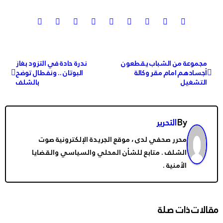
تصفّح
مجموعة من الشباب يقطعون
ندرة حادة في التزود بغاز
أجسادهم امام مقر وكالة
البوتان .. ونفطال توضح
المقالات
التشغيل
بالشلف
By
التحرير
محرر صحفي لدى ، موقع الجريدة الإلكترونية صوت
الشلف . متابع للشأن المحلي والسياسي والقضايا
الأمنية .
مقالات ذات صلة