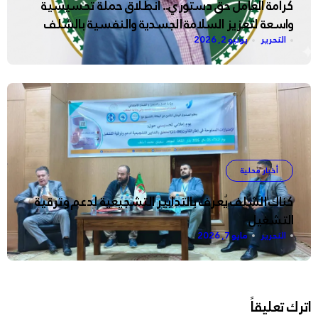
كرامة العامل حق دستوري.. انطلاق حملة تحسيسية
واسعة لتعزيز السلامة الجسدية والنفسية بالشلف
التحرير
يونيو 2, 2026
أخبار محلية
كناك الشلف يُعرف بالتدابير التشجيعية لدعم وترقية
التشغيل
التحرير
مايو 7, 2026
اترك تعليقاً