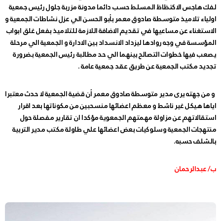
لفك هاجس الاكتظاظ المسلط حسب دائما مدونة مزربة جلول رئيس جمعية
اولياء تلاميذ متوسطة صادوق معمر بأبو الحسن الي عزل نشاطات الجمعية و
الاستغناء عن مساعيها في تقديم الاضافة اللازمة للتلاميذ بفعل غلق ابواب
المؤسسة في وجه روادها ليزداد الانسداد بين الادارة و الجمعية الي مرحلة
يصعب فيها خطوات التصالح بينهما الي حد مطالبة رئيس الجمعية بضرورة
تجديد مكتب الجمعية عن طريق عقد جمعية عامة .
و من جهته يرى مدير متوسطة صادوق معمر أن قضية الجمعية لا حدث معتبرا
اياها هيكل غير ناشط و معظم اعضائها منسحبين من مكوناتها بعد اقرار
استقالاتهم عن مزاولة مهمتهم الجمعوية مؤكدا ان تقارير مفصلة حول
منتهجات الجمعية وسلوكيات بعض اعضائها علي طاولة مكتب مدير التربية
بالشلف حسبه.
ب/ عبدالرحمان