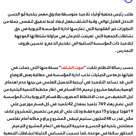
طلب رئيس جمعية أولياء تلاميذ متوسطة صادوق معمر ببلدية أبو الحسن
التدخل العاجل لوالي ولاية الشلف بفعل ايفاد لجنة تحقيق لتقصى جملة من
التجاوزات غير القانونية التي تمارسها ادارة المؤسسة التربوية في حق
نشاطات الجمعية التي تعرضت للحرمان في مزاولة نشاطاتها الموجهة
لتلاميذ ذات المؤسسة الساعية الي تقديم الدعم و تحسين ظروف
التمدرس .
حسب رسالة التظلم تلقت “
صوت الشلف
” نسخة منها التي حملت في
طياتها حزمة من الحيثيات تذنب ادارة المؤسسة في معالجة بعض الاوضاع
التي قد تساعد التلاميذ في أريحية التحصيل العلمي من بينها عدم اهتمام
الوصية بمتابعة مشروع ترميم 06 أقسام في اطار مخطط التنمية البلدية من
اجل التخفيف من حدت الاكتظاظ المضروب بالأقسام التربوية بذات المؤسسة
التي تضم زهاء 749 تلميذ بمعدل 42تلميد في كل قسم موزعين علي
19فوجا تربويا و15حجرة فقط ودلك علي الرغم من تخصيص للمشروع غلاف
مالي قدر ب 248مليون سنتيم ليبقى المشروع يراوح مكانه أمام تقاعس
مصلحتي بلدية ابو الحسن و مديرية التربية في اتمام المشروع الترميم
المدكور سالفا في موعده ,كما تسببت المساعي الحثيثة لنشاطات الجمعية