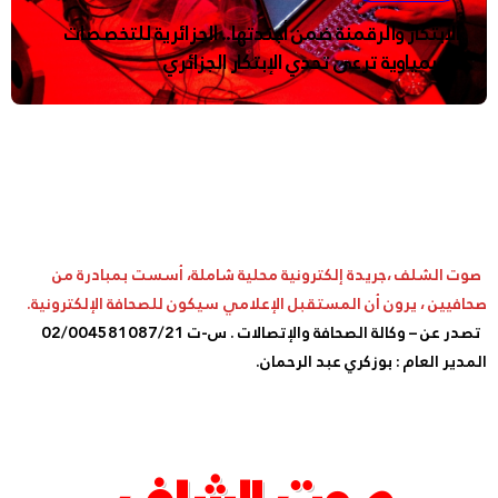
الإبتكار والرقمنة ضمن أجندتها.. الجزائرية للتخصصات
الكيمياوية ترعى تحدي الإبتكار الجزائري
صوت الشلف ،جريدة إلكترونية محلية شاملة، أسست بمبادرة من
صحافيين ، يرون أن المستقبل الإعلامي سيكون للصحافة الإلكترونية.
تصدر عن – وكالة الصحافة والإتصالات . س-ت 02/004581087/21
المدير العام : بوزكري عبد الرحمان.