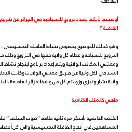
الإهداف
أوضحتم بأنكم بصدد ترويج للسياحية في الجزائر عن طري
القافلة ؟
وهو كذلك للتوضيح بخصوص نشاط القافلة التحسيسي ، فق
الترويج للسياحة وإعطاء كل ولاية حقها في الترويج وذلك
وممثلي المكاتب الولائية ويتم إعداد برنامج لإنجاح نشاط ال
السياحي لكل ولاية عن طريق ممثلي الولايات وكانت البداية بو
ولاية بشار وتيزي وزو ،ثم كل من ولاية الجزائر العاصمة ،الب
ماهي كلمتك الختامية
الكلمة الخاتمية ،أشكر مرة ثانية طاقم “صوت الشلف ” على 
المساهمين في أنجاح القافلة التحسيسية والى كل أعضاء الم