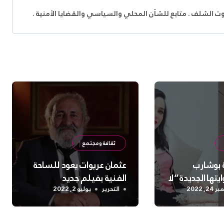
وت الشلف . متابع للشأن المحلي والسياسي والقضايا الأمنية .
ثقافة ومجتمع
ة بوشارب
عثمان عريوات يعود للساحة
ها الجديدة “لا
الفنية بفيلم جديد
2, 2022
التحرير
يوليو 2, 2022