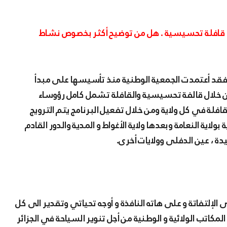
ق قافلة تحسيسية . هل من توضيح أكثر بخصوص نشاط
د أعتمدت الجمعية الوطنية منذ تأسيسها على مبدأ
 من خلال قالفة تحسيسية والقافلة تشمل كامل رؤوساء
قافلة في كل ولاية ومن خلال تفعيل البرنامج يتم الترويج
لاية النعامة وبعدها ولاية الأغواط و المدية والدور القادم
ليدة ، عين الدفلى وولايات أخرى.
الإلتفاتة و على هاته النافذة و أوجه تحياتي وتقدير الى كل
كاتب الولائية و الوطنية من أجل تنوير السياحة في الجزائر