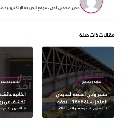
محرر صحفي لدى ، موقع الجريدة الإلكترونية ص
مقالات ذات صلة
ثقافة ومجتمع
ثقافة ومجتمع
جسر وادي الفضة الحديدي
الكاتبة عائش
المنجز سنة 1868 .. تحفة
تكشف عن روايت
فنية قائمة
أحد /No One ”
التحرير
ديسمبر 24, 2023
التحرير
نوفمبر 4