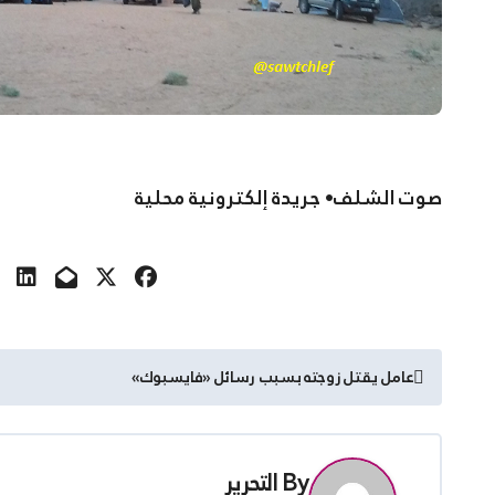
صوت الشلف• جريدة إلكترونية محلية
تصفّح
عامل يقتل زوجته بسبب رسائل «فايسبوك»
المقالات
By
التحرير