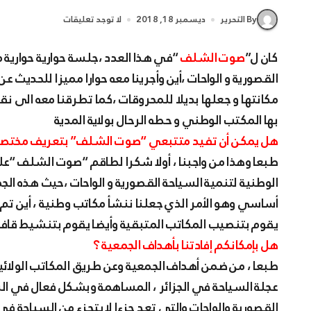
By التحرير
ديسمبر 18, 2018
لا توجد تعليقات
كان ل”
صوت الشلف
“في هذا العدد ،جلسة حوارية حوارية 
القصورية و الواحات ،أين وأجرينا معه حوارا مميزا للحديث ع
مكانتها و جعلها بديلا للمحروقات ،كما تطرقنا معه الى ن
بها المكتب الوطني و حطه الرحال بولاية المدية
هل يمكن أن تفيد متتبعي “صوت الشلف” بتعريف مختصر عن 
طبعا وهذا من واجبنا ، أولا شكرا لطاقم “صوت الشلف “عل
الوطنية لتنمية السياحة القصورية و الواحات ،حيث هذه ا
أساسي وهو الأمر الذي جعلنا ننشأ مكاتب وطنية ، أين تم ت
يقوم بتنصيب المكاتب المتبقية وأيضا يقوم بتنشيط قافل
هل بإمكانكم إفادتنا بأهداف الجمعية ؟
طبعا ، من ضمن أهداف الجمعية وعن طريق المكاتب الولائية م
عجلة السياحة في الجزائر ، المساهمة وبشكل فعال في الر
القصورية والواحات والتي تعد جزءا لا يتجزء من السياحة في ا