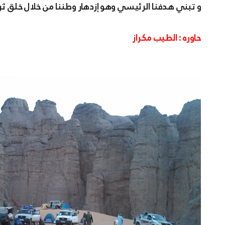
و تبني هدفنا الرئيسي وهو إزدهار وطننا من خلال خلق ث
حاوره : الطيب مكراز