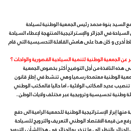
مع السيد بنوة محمد رئيس الجمعية الوطنية لسياحة
ن السياحة في الجزائر والإستراتيجية المنتهجة لإعطاء السياحة
قاط أخرى و كان هذا على هامش القافلة التحسيسية التي قام
الجمعية الوطنية لتنمية السياحية القصورية والواحات ؟
ى هذه النافذة من أجل التوضيح أكثر بخصوص الجمعية
لجمعية الوطنية معتمدة رسميا وهي تنشط في إطار قانون
نصيب عديد المكاتب الولائية ، اما حاليا فالمكتب الوطني
ة وطنية تحسيسية وترويجية عبر مختلف ولايات الوطن .
نها إبراز الإستراتيجية الوطنية للحمعية الرامية الى دفع
فع من قيمة الاقتصاد الوطني التعريف والترويج للسياحة
لجزائر بالنظر الى ما تزخر به الجزائر في هذا الشأن ، الترويج