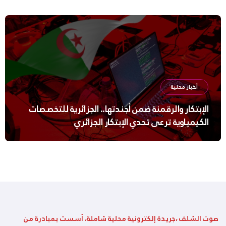
أخبار محلية
الإبتكار والرقمنة ضمن أجندتها.. الجزائرية للتخصصات
الكيمياوية ترعى تحدي الإبتكار الجزائري
صوت الشلف ،جريدة إلكترونية محلية شاملة، أسست بمبادرة من