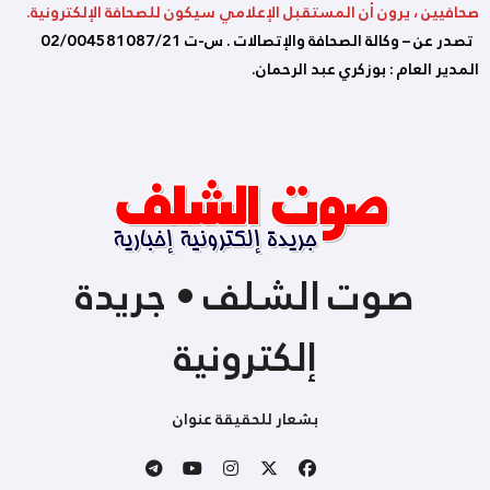
صحافيين ، يرون أن المستقبل الإعلامي سيكون للصحافة الإلكترونية.
تصدر عن – وكالة الصحافة والإتصالات . س-ت 02/004581087/21
المدير العام : بوزكري عبد الرحمان.
صوت الشلف • جريدة
إلكترونية
بشعار للحقيقة عنوان