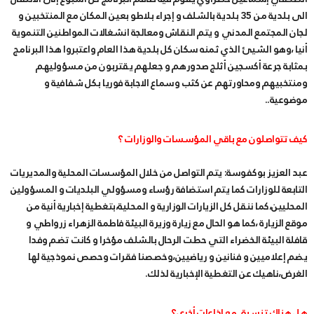
الى بلدية من 35 بلدية بالشلف و إجراء بلاطو بعين المكان مع المنتخبين و
لجان المجتمع المدني و يتم النقاش ومعالجة انشغالات المواطنين التنموية
أنيا ،وهو الشيئ الذي ثمنه سكان كل بلدية هذا العام واعتبروا هذا البرنامج
بمثابة جرعة أكسجين أثلج صدورهم و جعلهم يقتربون من مسؤوليهم
ومنتخبيهم ومحاورتهم عن كثب وسماع الاجابة فوريا بكل شفافية و
موضوعية..
كيف تتواصلون مع باقي المؤسسات والوزارات ؟
عبد العزيز بوكفوسة: يتم التواصل من خلال المؤسسات المحلية والمديريات
التابعة للوزارات كما يتم استضافة رؤساء ومسؤولي البلديات و المسؤولين
المحليين،كما ننقل كل الزيارات الوزارية و المحلية،بتغطية إخبارية أنية من
موقع الزيارة ،كما هو الحال مع زيارة وزيرة البيئة فاطمة الزهراء زرواطي و
قافلة البيئة الخضراء التي حطت الرحال بالشلف مؤخرا و كانت تضم وفدا
يضم إعلاميين و فنانين و رياضيين،وخصصنا فقرات وحصص نموذجية لها
الغرض،ناهيك عن التغطية الإخبارية لذلك.
هل هناك تنسيق مع إذاعات أخرى؟