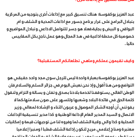
عبد العزيز بوكفوسة: هناك تنسيق كبير مع إذاعات أخرى بتوجيه من المركزية
بتبادل البرامج على غرار برنامج جسور مع اذاعات المدية و الشلف و ام
البواقي و البيض و بجاية،فعلا هو جسر للتواصل الاذاعي وتبادل المواضيع و
خصوصية كل محطة اذاعية في هذ المجال،وهو عمل ناجح بكل المقاييس
حاليا..
وكيف تقيمون عملكم وماهي تطلعاتكم المستقبلية؟
عبد العزيز بوكفوسة:بعبارة واحدة ليس للرجل سوى مجد واحد حقيقي هو
التواضع،ومن هنا أقول وإذ نحن نعيش اليوم في جزائر السلم والسلام فان
الوطن الغالي يستوقفنا لخدمة بلادنا بصدق وتفان و بسالة و التزام ولنقول
كلمة الحق في فائدة البلاد وشعبها وللسهر على صون سلامتها،كما لا
يفوتني أن أوجه الشكر الموصول و عربون الثناء و الإشادة لمعالي وزير
الاتصال و السيد المدير العام الإذاعة الوطنية و كذا مدير تنسيقية الإذاعات
المحلية و كذا والي ولاية الشلف لما وفروه لنا من توجيهات قيمة و إمكانيات
معتبرة ومناخ إعلامي مريح لتكون إذاعة الشلف قطبا ا ومنبرا إعلاميا
يستقطب عموم المستمعين عبر ربوع ولاية الشلف و الجهات المتاخمة