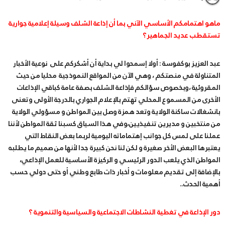
ماهو اهتمامكم الأساسي الآني بما أن إذاعة الشلف وسيلة إعلامية جوارية
تستقطب عديد الجماهير؟
عبد العزيز بوكفوسة : أولا إسمحوا لي بداية أن أشكركم على نوعية الأخبار
المتناولة في منصتكم ، وهي الآن من المواقع النموذجية محليا من حيث
المقروئية ،وبخصوص سؤالكم فإذاعة الشلف بصفة عامة كباقي الإذاعات
الأخرى من المسموع المحلي تهتم بالإعلام الجواري بالدرجة الأولى وتعنى
بانشغالات ساكنة الولاية وتعد همزة وصل بين المواطن و مسؤولي الولاية
من منتخبين و مديرين تنفيذيين،وفي هذا السياق كسبنا ثقة المواطن لأننا
عملنا على لمس كل جوانب إهتماماته اليومية لربما بعض النقاط التي
يعتبرها البعض الأخر صغيرة و لكن لنا نحن كبيرة جدا لأنها من صميم ما يطلبه
المواطن الذي يلعب الدور الرئيسي و الركيزة الأساسية للعمل الإذاعي،
بالإضافة إلى تقديم معلومات و أخبار ذات طابع وطني أو حتى دولي حسب
أهمية الحدث..
دور الإذاعة في تغطية النشاطات الاجتماعية والسياسية والتنموية ؟