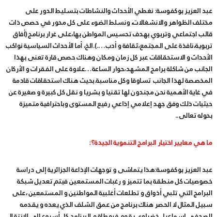
عبد العزيز بوكفوسة: نغطي الأحداث والنشاطات بتسليط الدور على
مختلف الظواهر والانشغالات، ونسلط الضوء على كل محور في حصص ذات
قالب اجتماعي وتربوي بهدف تحسيس المواطن بها،على غرار برنامج (أفاق
تربوية،نافذة على المجتمع،ثقافة و أدب….).الخ، أما الأحداث السياسية نواكب
الأحداث و الاستحقاقات عبر كل زمان ومكان وهناك حصص قارة تعنى بهذا
الجانب من شاكلة برامج المشهد،حوار الساعة…علاوة على الفقرات و الأركان
المخصصة لهذا الجانب تساوقا وكل مناسبة.بحيث هناك استحقاقات قادمة
في غاية الأهمية نحن مجندون لها تقنيا و بشريا و نقل كل كبيرة و صغيرة عن
حيثيات ذلك وفق جهد إعلامي إذاعي رفيع المستوى وباحترافية متميزة
بحوله تعالى..
ما هي معايير اختيار البرامج التنموية الجيدة؟:
عبد العزيز بوكفوسة:هذا يتماشى و توجهات الإذاعة الجزائرية إلى دراسة
خصوصيات كل منطقة بما تتميز و رغبات المستمعين فيتم تعديل شبكة
البرامج التي تلبي أذواق و تطلعات أغلبية المواطنين و المستمعين ،على
سبيل المثال لا الحصر هناك برنامج من عمق الشلف الذي يعده و يقدمه
الصحفي إسماعيل خضراوي يقوم فيه طاقم البرنامج كل أسبوع إلى الانتقال