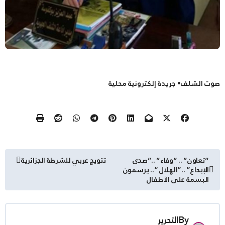
صوت الشلف• جريدة إلكترونية محلية
تصفّح
“تعاون” .. “وفاء” ..”صدى
تتويج عربي للشرطة الجزائرية
الإبداع” ..”الهلال “.. يرسمون
المقالات
البسمة على الأطفال
By
التحرير