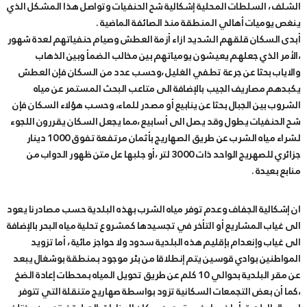
الشلف ، السلطات المحلية إشكالية شح الحنفيات وتواصل هذا المشكل الذي
ينغص يوميات أهالي المنطقة منذ الصائفة الماضية .
أبدى السكان قلقهم الشديد ازاء أزمة العطش وصيام حنفياتهم لعدة شهور
،الأمر الذي جعلهم يعيشون يومياتهم بين مخالب الضمأ وبين الذهاب
والاياب بحثا عن جرعة تطفي الغليل ،وحسب عدد من السكان فإن العطش
يكبدهم مصاريف الجيب بالإضافة الى متاعب البحث المستمر عن مياه
الشروب بين الجبال بحثا عن ينابيع أو مصدر للماء، وحسب هؤلاء السكان فإن
شح الحنفيات يطول وقد يصل الى أسابيع ،مما يجعل السكان يقررون اللجوء
لشراء مياه الشرب عن طريق الصهاريج بأثمان مرتفعة تفوق 1000 دينار
جزائري للصهريج الواحد ذات 3000 لتر ،أو جلبها عل متن ظهور الدواب من
منابع بعيدة .
ان إشكالية الجفاف وعدم توفر مياه الشرب بهذه البلدية حسب مصادرنا يعود
الى غياب المشاريع أو التأخر في تجسيدها كمشروع تحلية مياه البحر بالإضافة
الى غياب وإنعدام بإقليم هذه البلدية سدود ولا حواجز مائية ، أما تزويد
المواطنين بوادي قوسين يتم إنطلاقا من بئر موجود بمنطقة بوشغال يبعد
عن مقر البلدية بحوالي 10 كلم عن طريق تحويل المياه بمحطات إعادة الضخ
،كما أن بعض التجمعات السكانية تزود بواسطة صهاريج متنقلة التي تتوفر