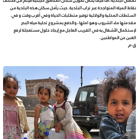
لمصال البلدية ،أما فيما يخص تموين سكان المناطق الجبلية فيتم من مختلف
نقاط المياه المتواجدة عبر تراب البلدية. حيث يأمل سكان هذه البلدية من
السلطات المحلية والولائية توفير متطلبات الحياة وفي أقرب وقت و في
مقدمتها ماء الشروب وهو املها ، والدفع بمشروع تحلية مياه البحر
لإستكمال الأشغال به في القريب العاجل مع إيجاد حلول مستعجلة لرفع
الغبن عن المواطنين .
ق-م