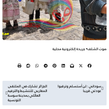
صوت الشلف• جريدة إلكترونية محلية
تصفّح
سوداني : لن أستسلم وترقبوا
الجزائر تشارك في الملتقى
عودتي قريبا
المغاربي للتنشيط والترفيه
المقالات
العائلي بمدينة سوسة
التونسية