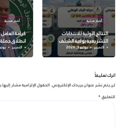
أخبار محلية
أخبار محلية
النتائج الأولية للانتخابات
كرامة العامل
التشريعية بولاية الشلف
انطلاق حملة
واسعة لتعزيز
التحرير
يوليو 3, 2026
التحرير
يونيو 2, 
الجسدية وال
اترك تعليقاً
لن يتم نشر عنوان بريدك الإلكتروني.
الحقول الإلزامية مشار إليها ب
التعليق
*