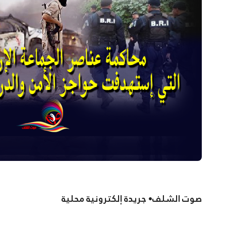
صوت الشلف• جريدة إلكترونية محلية