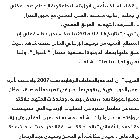
لس قضاء الشلف ، أمس الأول،تسليط عقوبة الإعدام ضد المكنى
ي جماعة إرهابية
مسلحة ، القتل العمدي مع سبق الإصرار
 السرقة ، التهديد ، الحريق العمدي .
وقائع القضية بحسب قرار الإحالة ، جاءت عقب توقيف الإرهابي “ص.ك” بتاريخ 15-02-2015 ببلدية سيدي عكاشة على إثر
مصالح الأمنية من توقيف الإرهابي الماثل بصفة شاهد ، حيث
لق عليها بحماة الدوعوة السلفية إختصاراً “الأهوال” ، وكذا
أمن والدرك ببلديات الشلف .
قال المتهم في قضية الحال المدعو “ع.م” والمكنى بـ “عبد القريب” ان إلتحاقه بالجماعات الإرهابية سنة 2007 جاء عقب تأثره
عن الدور الذي كان يقوم به الاخير في تصريحه للقاضية ، أنه كان
ع المؤونة بعد أن تعرض لإصابة ، وفند ذات المتهم علاقته
شف عن تفاصيل مثيرة عن العمليات الإرهابية التي إستهدفت
 وإختطاف عبر ولايات الشلف، مستغانم ، عين الدفلى وتيبازة .
ادة “جعفر الأفغاني” بالمنطقة السالفة الذكر ، حيث سجلت عدة
عين الدفلى ، سيدي عكاشة، أبو الحسن وسيدي عبد الرحمان