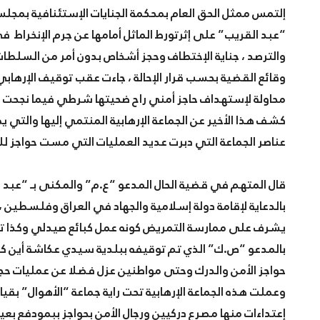
إلتمس ممثل الحق العام بمحكمة الجنايات الإستئنافية بمج
“عبد القريب” على إثرتورط الماثل أمامها عن جرم الإنخراط ف
والترصد ، جناية الإختطاف وحجز أشخاص بدون أمر من السلطات ،
محاولة لإستهداف حاجز أمني راح ضحيتها شرطي فيما نجحت ال
كشف هذا الأخير عن الجماعة الإرهابية المنتمي إليها والتي يط
عناصر الجماعة التي دبرت عديد العمليات التي مست حواجز لل
بالدعاية لإقامة دولة إسلامية والجهاد في العراق وفلسطين ، و
يشرف على ممارسة التمريض كونه عمل كبائع صيدلي وكذا تجمي
بالمدعو “ص.ك” الذي تم توقيفه ببلدية سيدي عكاشة أين ك
حواجز الأمن والدرك وحتى مواطنين عزل فضلا عن عمليات حجز
وعملت هذه الجماعة الإرهابية تحت راية جماعة “الأهوال” بقي
إعتداءات منها مصرع دركيين ورجال الأمن بحواجز ببمودفع ب