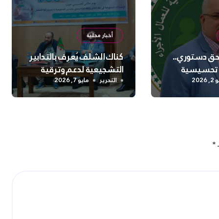
أخبار محلية
 حق دستوري..
كناك الشلف يُعرف بالتدابير
 تحسيسية
التشجيعية لدعم وترقية
 السلامة
التشغيل
2026
التحرير
مايو 7, 2026
نفسية بالشلف
ـ
*