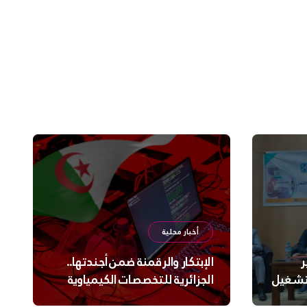
أخبار محلية
ر
الإبتكار والرقمنة ضمن أجندتها..
لتشغيل
الجزائرية للتخصصات الكيمياوية
ترعى تحدي الإبتكار الجزائري