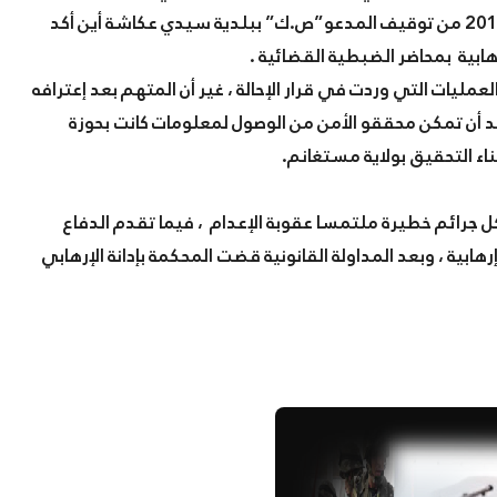
بالشلف ، وتيبازة ، ومكن التدخل المحكم لقوات الأمن سنة 2013 من توقيف المدعو”ص.ك” ببلدية سيدي عكاشة أين أكد
ابية بمحاضر الضبطية القضائية .
ليات التي وردت في قرار الإحالة ، غير أن المتهم بعد إعترافه
 بعد أن تمكن محققو الأمن من الوصول لمعلومات كانت بحوزة
ناء التحقيق بولاية مستغانم.
كل جرائم خطيرة ملتمسا عقوبة الإعدام ، فيما تقدم الدفاع
ية ، وبعد المداولة القانونية قضت المحكمة بإدانة الإرهابي