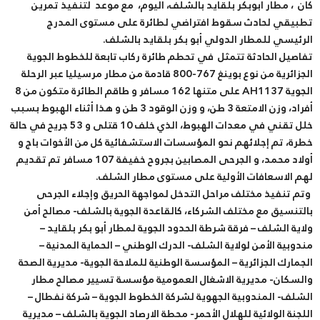
كان ، مطار أبوبكر بلقايد بالشلف، اليوم، مع موعد لتنفيذ تمرين
تطبيقي لحادث سقوط افتراضي لطائرة على مستوى المدرج
الرئيسي للمطار الدولي أبو بكر بلقايد بالشلف.
تفاصيل الحادثة تتمثل في تحطم طائرة ركاب تابعة للخطوط الجوية
الجزائرية من نوع بوينغ 767-800 قادمة من مطار مرسيليا عبر الرحلة
الجوية AH1137 على متنها 162 مسافر و طاقم الطائرة متكون من 8
أفراد، وزن الامتعة 3 طن، و وزن الوقود 3 طن و هذا أثناء الهبوط بسبب
خلل تقني في معدات الهبوط، الذي خلف 10 قتلى و 53 جريح في حالة
خطرة، تم إجلائهم نحو المؤسسات الاستشفائية كل من الأخوات باج و
أولاد محمد، و الجرحى المصابين بجروح خفيفة 107 مسافر تم تقديم
لهم الاسعافات الأولية على مستوى مطار الشلف.
وتم تنفيذ مختلف مراحل التدخل لمواجهة الحريق وإجلاء الجرحى
بالتنسيق مع مختلف الشركاء، كالقاعدة الجوية بالشلف- مصالح أمن
ولاية الشلف – فرقة شرطة الحدود الجوية لمطار أبو بكر بلقايد –
مندوبية الأمن لولاية الشلف- الدرك الوطني – الحماية المدنية –
الجمارك الجزائرية – المؤسسة الوطنية للملاحة الجوية- مديرية الصحة
والسكان- مديرية الاشغال العمومية مؤسسة تسيير مصالح مطار
الشلف- المندوبية الجهوية لشركة الخطوط الجوية – شركة نفطال –
اللجنة الولائية للهلال الأحمر- محطة الارصاد الجوية بالشلف – مديرية