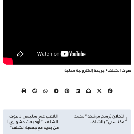
صوت الشلف• جريدة إلكترونية محلية
تصفّح
الأفلان يُرسم مرشحه “محمد
اللاعب عمر سليمي لـ صوت
مكناسي” بالشلف
الشلف : “أود بعث مشواري
المقالات
من جديد مع جمعية الشلف”