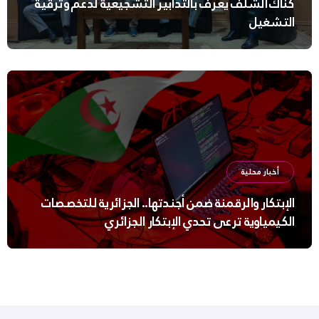
كناك الشلف يُعرف بالتدابير التشجيعية لدعم وترقية
التشغيل
أخبار محلية
الإبتكار والرقمنة ضمن أجندتها.. الجزائرية للتخصصات
الكيمياوية ترعى تحدي الإبتكار الجزائري