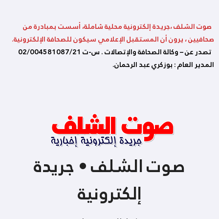
صوت الشلف ،جريدة إلكترونية محلية شاملة، أسست بمبادرة من
صحافيين ، يرون أن المستقبل الإعلامي سيكون للصحافة الإلكترونية.
تصدر عن – وكالة الصحافة والإتصالات . س-ت 02/004581087/21
المدير العام : بوزكري عبد الرحمان.
صوت الشلف • جريدة
إلكترونية