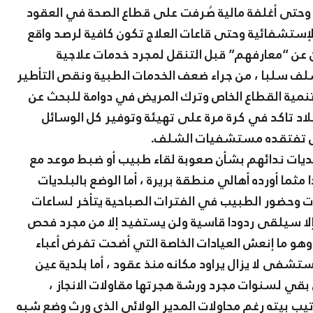
ت وحتى أغلفة مالية صُرفت على قطاع الصحة في العقود
الإستشفائية وحتى قاعات العلاج تكون كافية لرصد واقع
ن عن “معارفهم” قبل التنقل لمجرد خدمات علاجية
 سلبا ، من جراء ضعف الخدمات الطبية ونقص التأطير
نمية القطاع الخاص وترك المريض في دوامة للبحث عن
لاد تاكد في كرة مرة على تهيئة وتوفير كل الوسائل
 تزال تفتقده مستشفيات الشلف.
بلديات ندائهم بشأن صعوبة لقاء طبيب أو ضبط موعد مع
 أورده أهالي منطقة بريرة ، أما الوضع بالبلديات
يات وحضور الطبيب في الفترات الصباحية يتأخر لساعات
ا سيلقى ردودا قاسية ولن يستفيد إلا من مجرد فحص
وهو ما إنعش العيادات الخاصة التي أضحت تفرض أعباء
تشفى لا يزال يراود مكانه منذ عقود ، أما بلدية عين
ي لسنوات مجرد ورشة هجرتها مقاولات الانجاز ،
تيب بيته رغم محاولات المدير الولائي الذي ورث وضع شبه