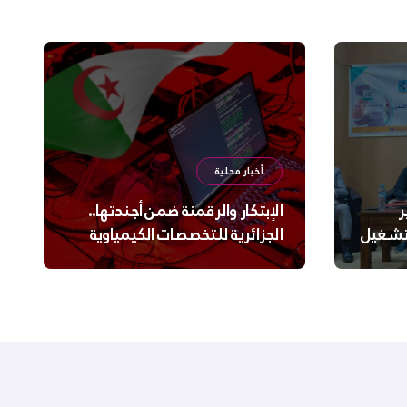
أخبار محلية
ر
الإبتكار والرقمنة ضمن أجندتها..
لتشغيل
الجزائرية للتخصصات الكيمياوية
ترعى تحدي الإبتكار الجزائري