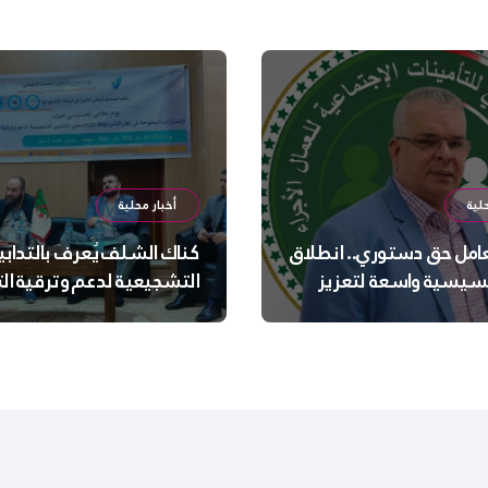
لية
أخبار محلية
عامل حق دستوري.. انطلاق
كناك الشلف يُعرف بالتدابي
سيسية واسعة لتعزيز
التشجيعية لدعم وترقية ا
 الجسدية والنفسية