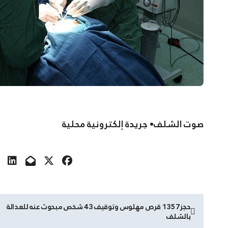
صوت الشلف• جريدة إلكترونية محلية
تصفّح
حجز1357 قرص مهلوس وتوقيف 43 شخص مبحوث عنه للعدالة
بالشلف
المقالات