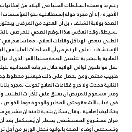
رغم ما وضعته السلطات العليا في البلاد من إمكانيا
الأخيرة ، إلا أن مجرد جولة إستطلاعية نحو المؤسسات 
الصحة بولاية الشلف ، بل أن العديد من المرضى يبحثو
بسيطة، وقد انعكس هذا الوضع الصحي للمرضى بالشلف
الطبي ببعض الهياكل وقاعات العلاج ، مما ساهم في ت
الإستشفاء ، على الرغم من أن السلطات العليا في الب
المادية والبشرية لتثمين الصحة محليا الأمر الذي لا
نقل مواطنون لوالي الولاية خلال خرجاته الميدانية لل
طبيب مختص ومن يحصل على ذلك فيعتبر محظوظ جدا مثما
النائية فحدث ولا حرج فقاعات العلاج تحولت لمجرد بنا
وغير مسموح للمريض أن يعلق على تأخرات الطبيب وإل
في غياب الأشعة وحتى المخابر والوجهة دوما الخواص ، 
وتكاليف إضافية ، وقال سكان بلدية تاجنة ان مشروع مس
مران فمشروع المستشفى ينتظر أن يُستكمل بعد أن بق
وتستدعي أوضاع الصحة بالولاية تدخل الوزير من أجل تر