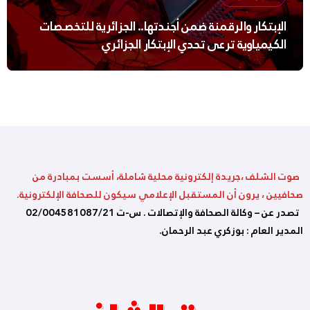
الإبتكار والرقمنة ضمن أجندتها.. الجزائرية للتخصصات
الكيمياوية ترعى تحدي الإبتكار الجزائري
صوت الشلف ،جريدة إلكترونية محلية شاملة، أسست بمبادرة من
صحافيين ، يرون أن المستقبل الإعلامي سيكون للصحافة الإلكترونية.
تصدر عن – وكالة الصحافة والإتصالات . س-ت 02/004581087/21
المدير العام : بوزكري عبد الرحمان.