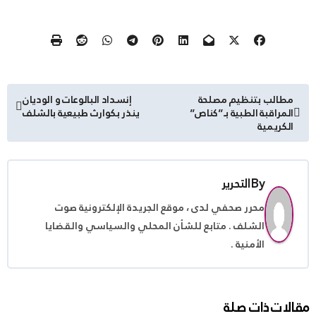
تصفّح
مطالب بتنظيم مصلحة
إنسداد البالوعات و الوديان
المراقبة الطبية بـ”كناص”
ينذر بكوارث طبيعية بالشلف
المقالات
الكريمية
By
التحرير
محرر صحفي لدى ، موقع الجريدة الإلكترونية صوت
الشلف . متابع للشأن المحلي والسياسي والقضايا
الأمنية .
مقالات ذات صلة