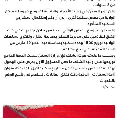
من 6 سنوات .
ولأن وزير السكن في زيارته الأخيرة لولاية الشلف وضع شروطا لتميكن
الولاية من حصص سكنية أخرى ، إلى أن يتم إستكمال المشاريع
السكنية المتأخرة.
ولإستدراك الوضع ، أعطى الوالي مصطفى صادق توجيهات في ذات
الشق للقائمين على مديرية السكن بمعالجة الخلل ، وتقترح السلطات
الولائية توزيع 1500 وحدة سكنية بمناسبة عيد النصر 19 مارس من
السنة المقبلة ، في صيغ مختلفة .
وبحسب ما علمته صوت الشلف فإن وزارة السكن سجلت الحصة المزمع
توزيعها على ولاية الشلف ما جعل المسؤول الأول يحرص على الوصول
لهذا العدد ، حتى يتسنى له جل مشاريع سكنية أخرى للولاية خاصة وأن
أزمة السكن في الولاية باتت تقلق العائلات وتساهم في تأجيج الوضع
بالبلديات .
محمد/د