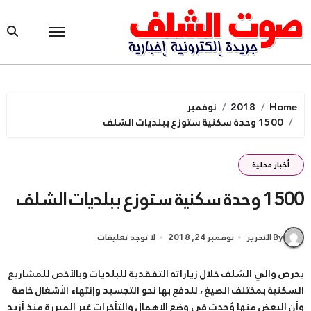
Ski
t
conten
Home
2018
نوفمبر
1500 وحدة سكنية ستوزع ببلديات الشلف
أخبار محلية
1500 وحدة سكنية ستوزع ببلديات الشلف
By التحرير
نوفمبر 24, 2018
لا توجد تعليقات
يحرص والي الشلف خلال زياراته التفقدية للبلديات وبالأخص للمشاريع
السكنية بمختلف الصيغ ، للدفع بها نحو التجسيد وإنتهاء الأشغال خاصة
وأن البعض منها وُجدت في وضع الإهمال والتأخرات غير المبررة منذ أزيد