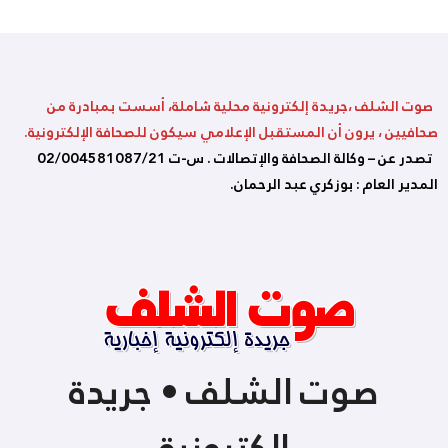
صوت الشلف ،جريدة إلكترونية محلية شاملة، أسست بمبادرة من
صحافيين ، يرون أن المستقبل الإعلامي سيكون للصحافة الإلكترونية.
تصدر عن – وكالة الصحافة والإتصالات . س-ت 02/004581087/21
المدير العام : بوزكري عبد الرحمان.
صوت الشلف • جريدة
إلكترونية