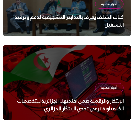
أخبار محلية
كناك الشلف يُعرف بالتدابير التشجيعية لدعم وترقية
التشغيل
أخبار محلية
الإبتكار والرقمنة ضمن أجندتها.. الجزائرية للتخصصات
الكيمياوية ترعى تحدي الإبتكار الجزائري