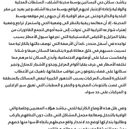
يناشد، سكان حي البساتين بوسط مدينة الشلف ، السلطات المحلية
والولائية بإعادة الإعتبار لحيهم الواقع بوسط مدينة الشلف وغير بعيد عن مقر
البلدية والدائرة وحتى عن مقر الولاية ،إلا أن حيهم رغم موقعه بوسط
المدينة ، إلا أن معالمه ريفية بالنظر الى وضعية الحي واستمرار تراجع وضعية
إهتراء شوارعه الترابية التي تحولت إلى شبه أحوض لتجمع القاذورات من
بقايا المزابل و الأكياس البلاستيكية التي تجرفها سيول الأمطار بسبب
تواجده في أسفل منحدر ،كما أن الأرصفة التي توصف حالتها بالكارثية مما
تسببت حسبهم في خلق معاناة كبيرة يتكبدها السكان صيفا و شتاءا
وانعكست سلبا على أوضاعهم الاجتماعية، وأبدى السكان تذمرهم مما
تخلفه الأمطار في جرف بقايا أكوام المزابل وجذوع الأشجار للمنازل وتجبر
سكانها على قضاء يتخوفون من عواقب مخلفاتها، ناهيك عن الأعطاب
المتكررة لأصحاب المركبات بسبب التدهور الكبيرة لبعض المسالك بالمنطقة
التي غصت بالنتوءات الصخرية و والحفر و المطبات التي تعيق سير الراجلين
و المركبات على حد سواء.
وفي ظل هذه الأوضاع الكارثية للحي ،يناشد هؤلاء المعنيين وخاصة والي
الولاية بالتدخل ومعالجة مجمل المشاكل التي حالت دون التحاقهم بالركب
وطالبوا بتداركها لوضع حد لانحدار واقع محيطهم باتجاه الأسوا منها خصهم
بمشروع للتهيئة الحضرية و رسم معالم هذا الحي .