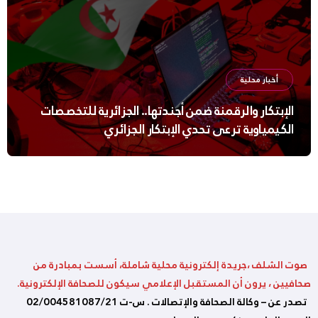
أخبار محلية
الإبتكار والرقمنة ضمن أجندتها.. الجزائرية للتخصصات
الكيمياوية ترعى تحدي الإبتكار الجزائري
صوت الشلف ،جريدة إلكترونية محلية شاملة، أسست بمبادرة من
صحافيين ، يرون أن المستقبل الإعلامي سيكون للصحافة الإلكترونية.
تصدر عن – وكالة الصحافة والإتصالات . س-ت 02/004581087/21