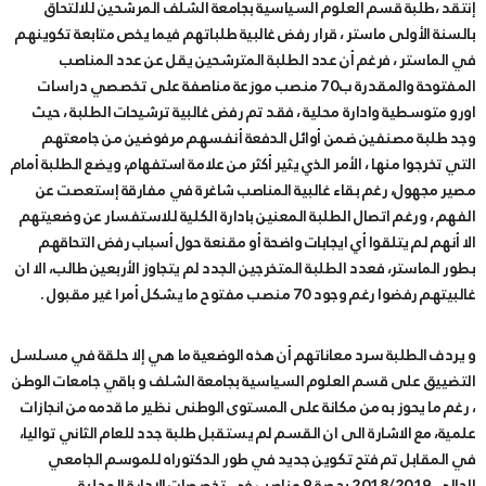
إنتقد ،طلبة قسم العلوم السياسية بجامعة الشلف المرشحين للالتحاق
بالسنة الأولى ماستر ، قرار رفض غالبية طلباتهم فيما يخص متابعة تكوينهم
في الماستر ، فرغم أن عدد الطلبة المترشحين يقل عن عدد المناصب
المفتوحة والمقدرة ب70 منصب موزعة مناصفة على تخصصي دراسات
اورو متوسطية وادارة محلية ، فقد تم رفض غالبية ترشيحات الطلبة ، حيث
وجد طلبة مصنفين ضمن أوائل الدفعة أنفسهم مرفوضين من جامعتهم
التي تخرجوا منها ، الأمر الذي يثير أكثر من علامة استفهام، ويضع الطلبة أمام
مصير مجهول، رغم بقاء غالبية المناصب شاغرة في مفارقة إستعصت عن
الفهم ، ورغم اتصال الطلبة المعنين بادارة الكلية للاستفسار عن وضعيتهم
الا أنهم لم يتلقوا أي ايجابات واضحة أو مقنعة حول أسباب رفض التحاقهم
بطور الماستر، فعدد الطلبة المتخرجين الجدد لم يتجاوز الأربعين طالب، الا ان
غالبيتهم رفضوا رغم وجود 70 منصب مفتوح ما يشكل أمرا غير مقبول .
و يردف الطلبة سرد معاناتهم أن هذه الوضعية ما هي إلا حلقة في مسلسل
التضييق على قسم العلوم السياسية بجامعة الشلف و باقي جامعات الوطن
، رغم ما يحوز به من مكانة على المستوى الوطنى نظير ما قدمه من انجازات
علمية، مع الاشارة الى ان القسم لم يستقبل طلبة جدد للعام الثاني تواليا،
في المقابل تم فتح تكوين جديد في طور الدكتوراه للموسم الجامعي
الحالي 2018/2019 بحصة 9 مناصب في تخصصات الادارة المحلية