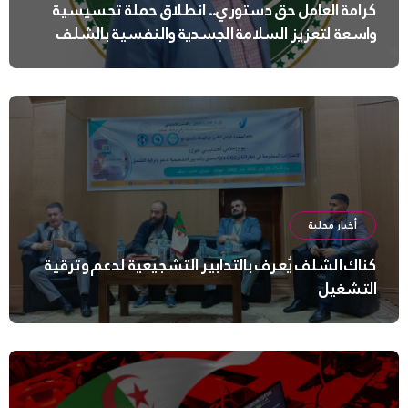
كرامة العامل حق دستوري.. انطلاق حملة تحسيسية
واسعة لتعزيز السلامة الجسدية والنفسية بالشلف
أخبار محلية
كناك الشلف يُعرف بالتدابير التشجيعية لدعم وترقية
التشغيل