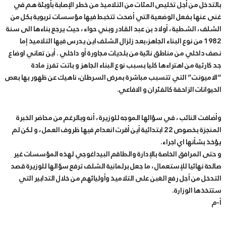
بالتدخل من أجل تخليص المئات من التلاميذ من خطر الإصابة بأوبئة هم في
غنى عنها بفعل الوضعية التي أضحت تتخبط فيها مؤسسات تربوية بكل من
الشلف ، الشطية ، أولاد بن عبد القادر وبني حواء ، حيث يرجع بناءها الى سنة
1982 من نوع البناء الجاهز،بعد زلزال الشلف اين يدرس فيها التلاميذ إما
نصف داخلي من مناطق نائية من بلديات مجاورة أو داخلي . أين تعاني اوضاع
جد كارثية من اهتراءها كليا بسبب نوع البناء الجاهز و باتت تفرز مادة
“الاميونت” التي تتسبب مباشرة بمرض السرطان، ناهيك عن ظهور بها بعص
الحيوانات الزاحفة كالفئران و الافاعي.
وأضافت النائب ، في سؤالها الموجه للوزيرة ، أنه وبالرغم من محاضر الخبرة
المنجزة بخصوص 22 ابتدائية أين أقرت انعدام فيها ظروف العمل ، و لكن لم
يؤخذ بشأنها اي اجراء.
و حتى المرافق الخاصة بالإدارة والطاقم البيداغوجي لهذه المؤسسات غير
صالحة نهائيا للإستعمال ، ما جعل برلمانية الشلف ترفع سؤالها للوزيرة قصد
التدخل من أجل رفع الغبن على التلاميذ وأوليائهم من خلال التدابير التي
ستتخذها الوزارة.
أ-م