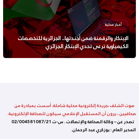
أخبار محلية
الإبتكار والرقمنة ضمن أجندتها.. الجزائرية للتخصصات
الكيمياوية ترعى تحدي الإبتكار الجزائري
صوت الشلف ،جريدة إلكترونية محلية شاملة، أسست بمبادرة من
صحافيين ، يرون أن المستقبل الإعلامي سيكون للصحافة الإلكترونية.
تصدر عن – وكالة الصحافة والإتصالات . س-ت 02/004581087/21
المدير العام : بوزكري عبد الرحمان.