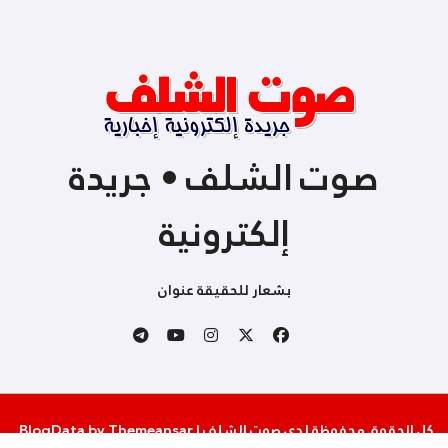
صوت الشلف • جريدة
إلكترونية
بشعار للحقيقة عنوان
كل الحقوق محفوظة لدى صوت الشلف
|
Themeansar
by
BlogData
.