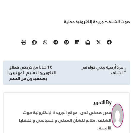
صوت الشلف• جريدة إلكترونية محلية
تصفّح
هزة أرضية ببني حواء في
18 شابا من خريجي قطاع
الشلف
التكوبن والتعليم المهنيين
المقالات
يستفيدون من الدعم
By
التحرير
محرر صحفي لدى ، موقع الجريدة الإلكترونية صوت
الشلف . متابع للشأن المحلي والسياسي والقضايا
الأمنية .